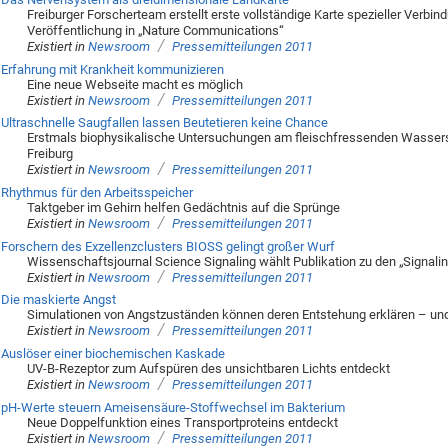
Freiburger Forscherteam erstellt erste vollständige Karte spezieller Verbi
Veröffentlichung in „Nature Communications“
/
Existiert in
Newsroom
Pressemitteilungen 2011
Erfahrung mit Krankheit kommunizieren
Eine neue Webseite macht es möglich
/
Existiert in
Newsroom
Pressemitteilungen 2011
Ultraschnelle Saugfallen lassen Beutetieren keine Chance
Erstmals biophysikalische Untersuchungen am fleischfressenden Wassersc
Freiburg
/
Existiert in
Newsroom
Pressemitteilungen 2011
Rhythmus für den Arbeitsspeicher
Taktgeber im Gehirn helfen Gedächtnis auf die Sprünge
/
Existiert in
Newsroom
Pressemitteilungen 2011
Forschern des Exzellenzclusters BIOSS gelingt großer Wurf
Wissenschaftsjournal Science Signaling wählt Publikation zu den „Signali
/
Existiert in
Newsroom
Pressemitteilungen 2011
Die maskierte Angst
Simulationen von Angstzuständen können deren Entstehung erklären – und 
/
Existiert in
Newsroom
Pressemitteilungen 2011
Auslöser einer biochemischen Kaskade
UV-B-Rezeptor zum Aufspüren des unsichtbaren Lichts entdeckt
/
Existiert in
Newsroom
Pressemitteilungen 2011
pH-Werte steuern Ameisensäure-Stoffwechsel im Bakterium
Neue Doppelfunktion eines Transportproteins entdeckt
/
Existiert in
Newsroom
Pressemitteilungen 2011