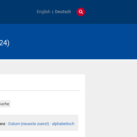
English
Deutsch
24)
anz
·
Datum (neueste zuerst)
·
alphabetisch