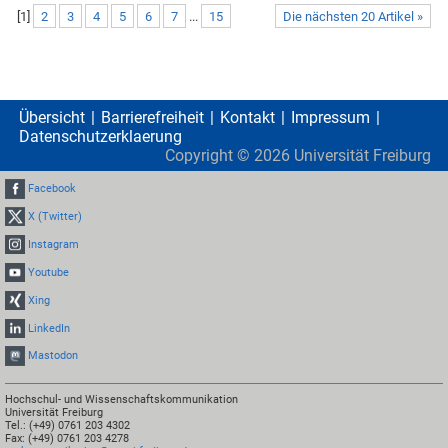
[
1
]
2
3
4
5
6
7
...
15
Die nächsten 20 Artikel »
Übersicht
Barrierefreiheit
Kontakt
Impressum
Datenschutzerklaerung
Copyright ©
2026
Universität Freiburg
Facebook
X (Twitter)
Instagram
Youtube
Xing
LinkedIn
Mastodon
Hochschul- und Wissenschaftskommunikation
Universität Freiburg
Tel.: (+49) 0761 203 4302
Fax: (+49) 0761 203 4278