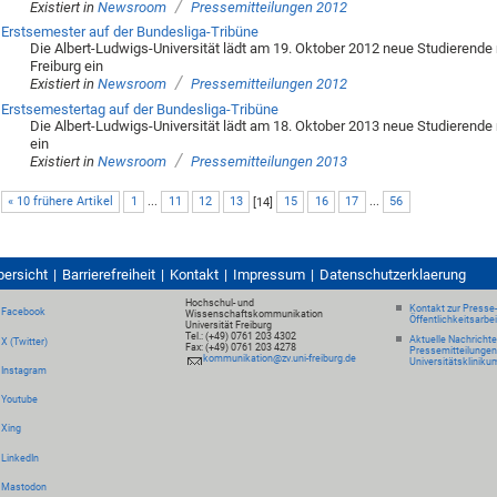
/
Existiert in
Newsroom
Pressemitteilungen 2012
Erstsemester auf der Bundesliga-Tribüne
Die Albert-Ludwigs-Universität lädt am 19. Oktober 2012 neue Studierende 
Freiburg ein
/
Existiert in
Newsroom
Pressemitteilungen 2012
Erstsemestertag auf der Bundesliga-Tribüne
Die Albert-Ludwigs-Universität lädt am 18. Oktober 2013 neue Studierende m
ein
/
Existiert in
Newsroom
Pressemitteilungen 2013
« 10 frühere Artikel
1
...
11
12
13
[
14
]
15
16
17
...
56
bersicht
Barrierefreiheit
Kontakt
Impressum
Datenschutzerklaerung
Hochschul- und
Kontakt zur Presse
Facebook
Wissenschaftskommunikation
Öffentlichkeitsarbe
Universität Freiburg
Tel.: (+49) 0761 203 4302
Aktuelle Nachricht
X (Twitter)
Fax: (+49) 0761 203 4278
Pressemitteilungen
kommunikation@zv.uni-freiburg.de
Universitätskliniku
Instagram
Youtube
Xing
LinkedIn
Mastodon