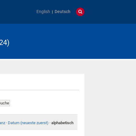
English
Deutsch
24)
anz
·
Datum (neueste zuerst)
·
alphabetisch