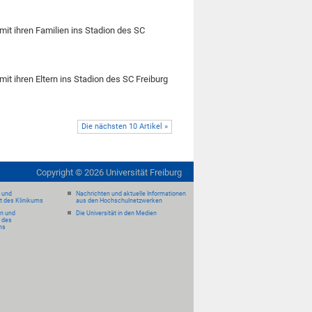
mit ihren Familien ins Stadion des SC
it ihren Eltern ins Stadion des SC Freiburg
Die nächsten 10 Artikel »
Copyright ©
2026
Universität Freiburg
- und
Nachrichten und aktuelle Informationen
it des Klinikums
aus den Hochschulnetzwerken
en und
Die Universität in den Medien
 des
ms