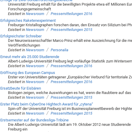
Universität Freiburg erhält für die bewilligten Projekte etwa elf Millionen 
Forschungsgemeinschaft
/
Existiert in
Newsroom
Pressemitteilungen 2016
Erfolgreiches Raketenexperiment
Freiburger Kristallographen forschen daran, den Einsatz von Silizium bei P
/
Existiert in
Newsroom
Pressemitteilungen 2015
Erfolgreichster Schreiber
Der Neurowissenschaftler Marco Prinz erhält eine Auszeichnung für die m
Veröffentlichungen
/
Existiert in
Newsroom
Personalia
Erneut mehr als 25.000 Studierende
Albert-Ludwigs-Universität Freiburg legt vorläufige Statistik zum Winterse
/
Existiert in
Newsroom
Pressemitteilungen 2016
Eröffnung des European Campus
Erster von Universitäten getragener „Europäischer Verbund für territoriale
/
Existiert in
Newsroom
Pressemitteilungen 2016
Ersatzbeute für Eisbären
Biologen zeigen, welche Auswirkungen es hat, wenn die Raubtiere auf d
/
Existiert in
Newsroom
Pressemitteilungen 2015
Erster Platz beim CyberOne Hightech Award für „cytena“
Spin-off der Universität Freiburg ist im Businessplanwettbewerb der Hight
/
Existiert in
Newsroom
Pressemitteilungen 2015
Erstsemester auf der Bundesliga-Tribüne
Die Albert-Ludwigs-Universität lädt am 19. Oktober 2012 neue Studierende 
Freiburg ein