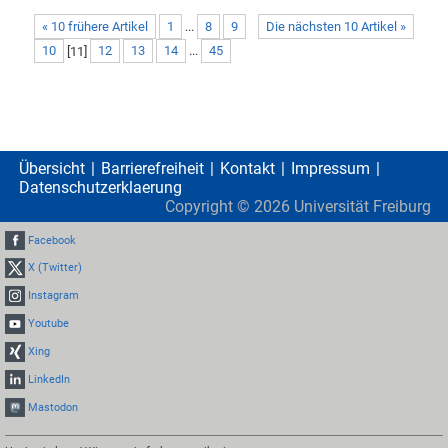
« 10 frühere Artikel
1
...
8
9
Die nächsten 10 Artikel »
10
[
11
]
12
13
14
...
45
Übersicht
Barrierefreiheit
Kontakt
Impressum
Datenschutzerklaerung
Copyright ©
2026
Universität Freiburg
Facebook
X (Twitter)
Instagram
Youtube
Xing
LinkedIn
Mastodon