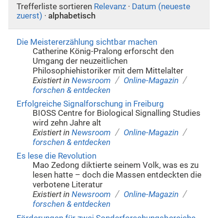
Trefferliste sortieren
Relevanz
·
Datum (neueste
zuerst)
·
alphabetisch
Die Meistererzählung sichtbar machen
Catherine König-Pralong erforscht den
Umgang der neuzeitlichen
Philosophiehistoriker mit dem Mittelalter
/
/
Existiert in
Newsroom
Online-Magazin
forschen & entdecken
Erfolgreiche Signalforschung in Freiburg
BIOSS Centre for Biological Signalling Studies
wird zehn Jahre alt
/
/
Existiert in
Newsroom
Online-Magazin
forschen & entdecken
Es lese die Revolution
Mao Zedong diktierte seinem Volk, was es zu
lesen hatte – doch die Massen entdeckten die
verbotene Literatur
/
/
Existiert in
Newsroom
Online-Magazin
forschen & entdecken