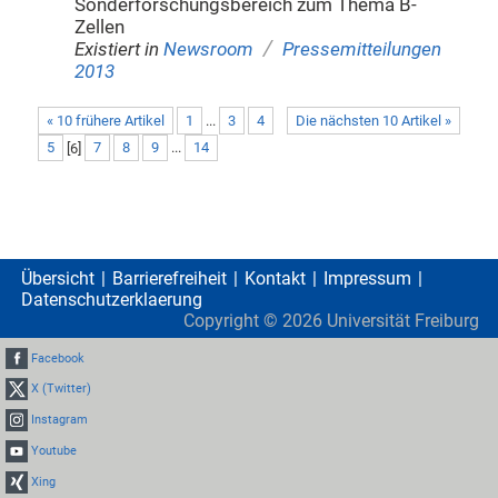
Sonderforschungsbereich zum Thema B-
Zellen
/
Existiert in
Newsroom
Pressemitteilungen
2013
« 10 frühere Artikel
1
...
3
4
Die nächsten 10 Artikel »
5
[
6
]
7
8
9
...
14
Übersicht
Barrierefreiheit
Kontakt
Impressum
Datenschutzerklaerung
Copyright ©
2026
Universität Freiburg
Facebook
X (Twitter)
Instagram
Youtube
Xing