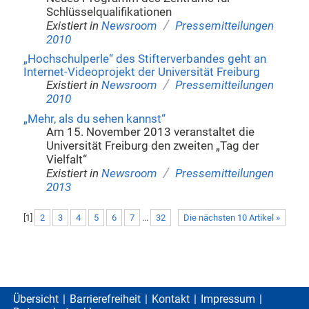
Schlüsselqualifikationen
/
Existiert in
Newsroom
Pressemitteilungen
2010
„Hochschulperle“ des Stifterverbandes geht an
Internet-Videoprojekt der Universität Freiburg
/
Existiert in
Newsroom
Pressemitteilungen
2010
„Mehr, als du sehen kannst“
Am 15. November 2013 veranstaltet die
Universität Freiburg den zweiten „Tag der
Vielfalt“
/
Existiert in
Newsroom
Pressemitteilungen
2013
[
1
]
2
3
4
5
6
7
...
32
Die nächsten 10 Artikel »
Übersicht
Barrierefreiheit
Kontakt
Impressum