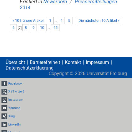
/
Existiert in
Newsroom
Pressemitteilungen
2014
« 10 frühere Artikel
1
...
4
5
Die nächsten 10 Artikel »
6
[
7
]
8
9
10
...
45
Übersicht
Barrierefreiheit
Kontakt
Impressum
Datenschutzerklaerung
Copyright ©
2026
Universität Freiburg
Facebook
X (Twitter)
Instagram
Youtube
Xing
LinkedIn