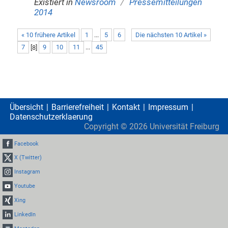
/
Existiert in
Newsroom
Pressemitteilungen
2014
« 10 frühere Artikel
1
...
5
6
Die nächsten 10 Artikel »
7
[
8
]
9
10
11
...
45
Übersicht
Barrierefreiheit
Kontakt
Impressum
Datenschutzerklaerung
Copyright ©
2026
Universität Freiburg
Facebook
X (Twitter)
Instagram
Youtube
Xing
LinkedIn