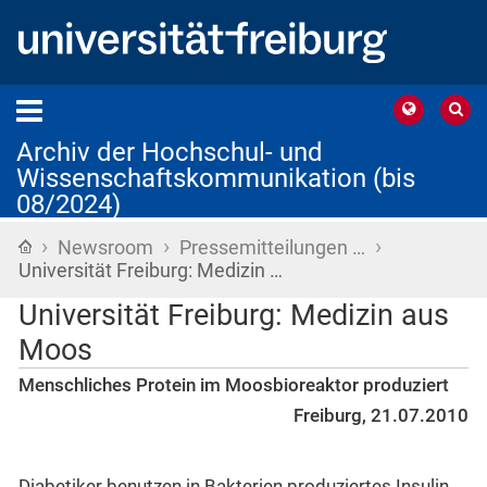
Archiv der Hochschul- und
Wissenschaftskommunikation (bis
08/2024)
›
›
›
Startseite
Newsroom
Pressemitteilungen …
Universität Freiburg: Medizin …
Universität Freiburg: Medizin aus
Moos
Menschliches Protein im Moosbioreaktor produziert
Freiburg, 21.07.2010
Diabetiker benutzen in Bakterien produziertes Insulin