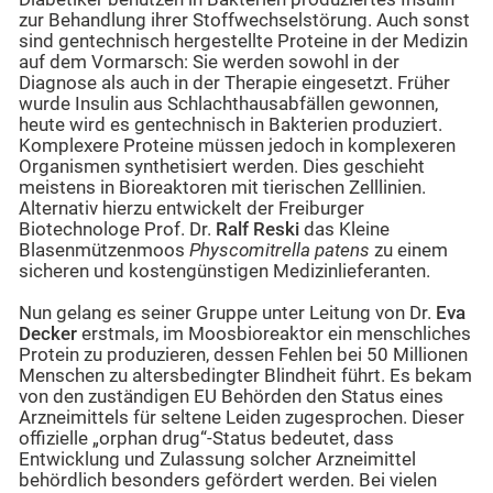
zur Behandlung ihrer Stoffwechselstörung. Auch sonst
sind gentechnisch hergestellte Proteine in der Medizin
auf dem Vormarsch: Sie werden sowohl in der
Diagnose als auch in der Therapie eingesetzt. Früher
wurde Insulin aus Schlachthausabfällen gewonnen,
heute wird es gentechnisch in Bakterien produziert.
Komplexere Proteine müssen jedoch in komplexeren
Organismen synthetisiert werden. Dies geschieht
meistens in Bioreaktoren mit tierischen Zelllinien.
Alternativ hierzu entwickelt der Freiburger
Biotechnologe Prof. Dr.
Ralf Reski
das Kleine
Blasenmützenmoos
Physcomitrella patens
zu einem
sicheren und kostengünstigen Medizinlieferanten.
Nun gelang es seiner Gruppe unter Leitung von Dr.
Eva
Decker
erstmals, im Moosbioreaktor ein menschliches
Protein zu produzieren, dessen Fehlen bei 50 Millionen
Menschen zu altersbedingter Blindheit führt. Es bekam
von den zuständigen EU Behörden den Status eines
Arzneimittels für seltene Leiden zugesprochen. Dieser
offizielle „orphan drug“-Status bedeutet, dass
Entwicklung und Zulassung solcher Arzneimittel
behördlich besonders gefördert werden. Bei vielen