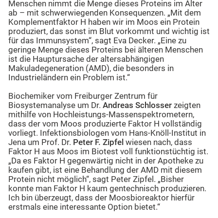
Menschen nimmt die Menge dieses Proteins im Alter
ab – mit schwerwiegenden Konsequenzen. „Mit dem
Komplementfaktor H haben wir im Moos ein Protein
produziert, das sonst im Blut vorkommt und wichtig ist
für das Immunsystem“, sagt Eva Decker. „Eine zu
geringe Menge dieses Proteins bei älteren Menschen
ist die Hauptursache der altersabhängigen
Makuladegeneration (AMD), die besonders in
Industrieländern ein Problem ist.“
Biochemiker vom Freiburger Zentrum für
Biosystemanalyse um Dr.
Andreas
Schlosser
zeigten
mithilfe von Hochleistungs-Massenspektrometern,
dass der vom Moos produzierte Faktor H vollständig
vorliegt. Infektionsbiologen vom Hans-Knöll-Institut in
Jena um Prof. Dr.
Peter F. Zipfel
wiesen nach, dass
Faktor H aus Moos im Biotest voll funktionstüchtig ist.
„Da es Faktor H gegenwärtig nicht in der Apotheke zu
kaufen gibt, ist eine Behandlung der AMD mit diesem
Protein nicht möglich“, sagt Peter Zipfel. „Bisher
konnte man Faktor H kaum gentechnisch produzieren.
Ich bin überzeugt, dass der Moosbioreaktor hierfür
erstmals eine interessante Option bietet.“