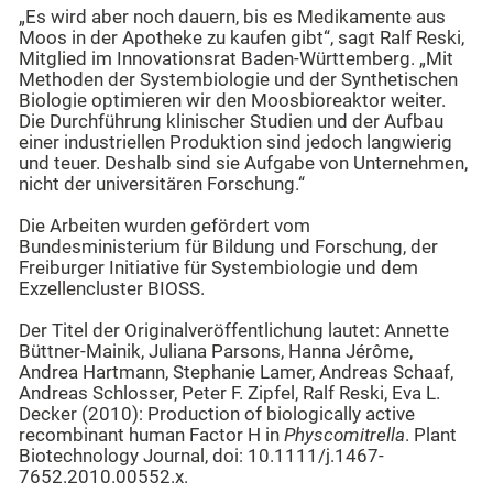
„Es wird aber noch dauern, bis es Medikamente aus
Moos in der Apotheke zu kaufen gibt“, sagt Ralf Reski,
Mitglied im Innovationsrat Baden-Württemberg. „Mit
Methoden der Systembiologie und der Synthetischen
Biologie optimieren wir den Moosbioreaktor weiter.
Die Durchführung klinischer Studien und der Aufbau
einer industriellen Produktion sind jedoch langwierig
und teuer. Deshalb sind sie Aufgabe von Unternehmen,
nicht der universitären Forschung.“
Die Arbeiten wurden gefördert vom
Bundesministerium für Bildung und Forschung, der
Freiburger Initiative für Systembiologie und dem
Exzellencluster BIOSS.
Der Titel der Originalveröffentlichung lautet: Annette
Büttner-Mainik, Juliana Parsons, Hanna Jérôme,
Andrea Hartmann, Stephanie Lamer, Andreas Schaaf,
Andreas Schlosser, Peter F. Zipfel, Ralf Reski, Eva L.
Decker (2010): Production of biologically active
recombinant human Factor H in
Physcomitrella
. Plant
Biotechnology Journal, doi: 10.1111/j.1467-
7652.2010.00552.x.