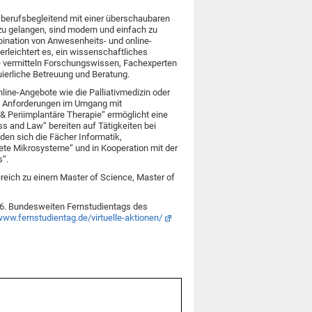
, berufsbegleitend mit einer überschaubaren
u gelangen, sind modern und einfach zu
mbination von Anwesenheits- und online-
erleichtert es, ein wissenschaftliches
le vermitteln Forschungswissen, Fachexperten
nuierliche Betreuung und Beratung.
line-Angebote wie die Palliativmedizin oder
en Anforderungen im Umgang mit
 Periimplantäre Therapie“ ermöglicht eine
s and Law“ bereiten auf Tätigkeiten bei
den sich die Fächer Informatik,
ete Mikrosysteme“ und in Kooperation mit der
s“.
ereich zu einem Master of Science, Master of
6. Bundesweiten Fernstudientags des
www.fernstudientag.de/virtuelle-aktionen/