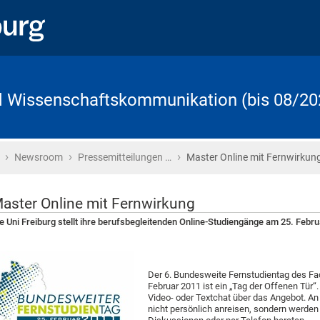
d Wissenschaftskommunikation (bis 08/20
›
›
›
Startseite
Newsroom
Pressemitteilungen …
Master Online mit Fernwirkun
aster Online mit Fernwirkung
e Uni Freiburg stellt ihre berufsbegleitenden Online-Studiengänge am 25. Februa
Der 6. Bundesweite Fernstudientag des F
Februar 2011 ist ein „Tag der Offenen Tür“
Video- oder Textchat über das Angebot. An
nicht persönlich anreisen, sondern werden