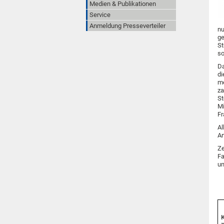
Medien & Publikationen
Service
Anmeldung Presseverteiler
nu
ge
St
so
Da
di
me
za
St
Mi
Fr
Al
Ar
Ze
Fa
u
K