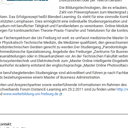
Diskussionen oder per Telefon beraten.
Die Bildungstechnologien, die es erlauben
Zahl von Präsenzphasen zum Mastergrad z
tzen. Das Erfolgsrezept heißt Blended Learning: Es steht für eine sinnvolle Ko
stützten Lernphasen. Dies ermöglicht eine individuelle Studienorganisation und 
udium mit beruflicher Tätigkeit und Familienleben zu vereinbaren. Online-Modu
rgen für kontinuierlichen Theorie-Praxis-Transfer und Teletutoren für die konti
s Fächerspektrum der Uni Freiburg ist weit: es umfasst medizinische Master On
e Physikalisch-Technische Medizin, die Mediziner qualifiziert, den gewachsen
dizintechnischen Geräten gerecht zu werden.Der Studiengang „Parodontologie &
hnmedizinische Spezialisierung, Angebote des Freiburger „Zentrums für Busines
euerabteilungen oder in Steuerkanzleien vor. An der Technischen Fakultät verbin
krosystemtechnik und Elektrotechnik zum „Master Online Intelligente Eingebett
aunhofer Academy entstand der englischsprachige „Master Online Photovoltaic
le berufsbegleitenden Studiengänge sind akkreditiert und führen je nach Fachb
ts beziehungsweise einem Master of Business Administration.
iten und Ansprechpartner sowie weiterführende Informationen im Rahmen des 
chverbands Forum DistancE-Learning am 25.2.2011 sind zu finden unter
http://
nd
www.weiterbildung.uni-freiburg.de
.
ontakt: