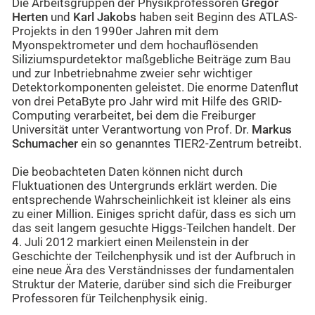
Die Arbeitsgruppen der Physikprofessoren
Gregor
Herten
und
Karl Jakobs
haben seit Beginn des ATLAS-
Projekts in den 1990er Jahren mit dem
Myonspektrometer und dem hochauflösenden
Siliziumspurdetektor maßgebliche Beiträge zum Bau
und zur Inbetriebnahme zweier sehr wichtiger
Detektorkomponenten geleistet. Die enorme Datenflut
von drei PetaByte pro Jahr wird mit Hilfe des GRID-
Computing verarbeitet, bei dem die Freiburger
Universität unter Verantwortung von Prof. Dr.
Markus
Schumacher
ein so genanntes TIER2-Zentrum betreibt.
Die beobachteten Daten können nicht durch
Fluktuationen des Untergrunds erklärt werden. Die
entsprechende Wahrscheinlichkeit ist kleiner als eins
zu einer Million. Einiges spricht dafür, dass es sich um
das seit langem gesuchte Higgs-Teilchen handelt. Der
4. Juli 2012 markiert einen Meilenstein in der
Geschichte der Teilchenphysik und ist der Aufbruch in
eine neue Ära des Verständnisses der fundamentalen
Struktur der Materie, darüber sind sich die Freiburger
Professoren für Teilchenphysik einig.