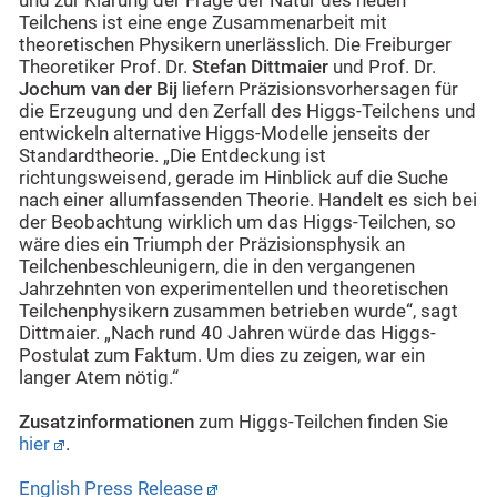
und zur Klärung der Frage der Natur des neuen
Teilchens ist eine enge Zusammenarbeit mit
theoretischen Physikern unerlässlich. Die Freiburger
Theoretiker Prof. Dr.
Stefan Dittmaier
und Prof. Dr.
Jochum van der Bij
liefern Präzisionsvorhersagen für
die Erzeugung und den Zerfall des Higgs-Teilchens und
entwickeln alternative Higgs-Modelle jenseits der
Standardtheorie. „Die Entdeckung ist
richtungsweisend, gerade im Hinblick auf die Suche
nach einer allumfassenden Theorie. Handelt es sich bei
der Beobachtung wirklich um das Higgs-Teilchen, so
wäre dies ein Triumph der Präzisionsphysik an
Teilchenbeschleunigern, die in den vergangenen
Jahrzehnten von experimentellen und theoretischen
Teilchenphysikern zusammen betrieben wurde“, sagt
Dittmaier. „Nach rund 40 Jahren würde das Higgs-
Postulat zum Faktum. Um dies zu zeigen, war ein
langer Atem nötig.“
Zusatzinformationen
zum Higgs-Teilchen finden Sie
hier
.
English Press Release