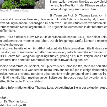
Stammzellen bleiben. Um das zu gewährleis
helfen, ihre Position in der Pflanze zu er
Entwicklungsprogramm abzurufen.
tograf: Thomas Kunz
Ein Team um Prof. Dr.
Thomas Laux
vom Ins
iversität konnte nachweisen, dass eine mikro-RNA dafür notwendig ist, Stammze
wandlung in andere Zellentypen zu schützen. Für ihre Studien verwendeten die
hmalwand als Modellorganismus. Die Ergebnisse wurden nun in der renommierte
röffentlicht.
kro-RNAs sind sehr kurze Moleküle der Ribonukleinsäure (RNA), die selbst kein
s anderen RNAs Proteine entstehen. Durch ihre geringe Größe können sich mikro
ächsten bewegen.
s jetzt war bereits eine mikro-RNA bekannt, die Meristemzellen mitteilt, dass si
ss dort, wo Stammzellen erhalten bleiben sollen, jedoch neutralisiert werden. 
OSS Centre for Biological Signalling Studies, gelang es nun, zu zeigen, dass e
ernimmt und somit die Stammzellen vor der Umwandlung schützt.
r eine bestimmte Zellschicht, die Epidermis der Sprossspitze, stellt die neu er
n der Epidermis aus wandert die mikro-RNA ausschließlich in einige darunterlie
rden. Weiter entfernte Bereiche erhalten nicht mehr genügend der Stammzellret
mit können die Stammzellen an der Spitze des Sprosses verankert werden und a
ätter, Blüten oder Früchte bilden.
itere Informationen über Thomas Laux’ Arbeit finden Sie in der aktuellen A
ntakt:
of. Dr. Thomas Laux
stitut für Biologie III