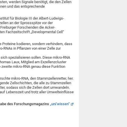
ten, werden Signale benötigt, die den Zellen
kennen und das entsprechende
titut für Biologie III der Albert-Ludwigs-
llen an der Sprossspitze vor der
 Freiburger Forschenden die Acker-
n Fachzeitschrift „Developmental Cell“
e Proteine kodieren, sondern verhindern, dass
-RNAs in Pflanzen von einer Zelle zur
e sich spezialisieren sollen. Diese mikro-RNA
Thomas Laux, Mitglied am Exzellenzcluster
ine zweite mikro-RNA genau diese Funktion
forschte mikro-RNA, den Stammzellenretter, her.
gende Zellschichten, die alle zu Stammzellen
ter, sodass sich die Zellen dort umwandeln.
uf Lebenszeit und trotz aller Umwelteinflüsse
usgabe des Forschungsmagazins
„uni’wissen“