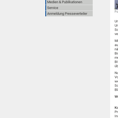
Medien & Publikationen
Service
Fo
Anmeldung Presseverteiler
Un
Um
Sc
ve
Mi
au
n
Bi
mu
BI
üb
Nu
Vo
we
So
Bl
We
Ko
Pr
In