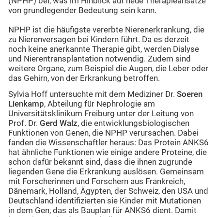
(NPHP) bei, was im Hinblick auf neue Therapieansätze
von grundlegender Bedeutung sein kann.
NPHP ist die häufigste vererbte Nierenerkrankung, die
zu Nierenversagen bei Kindern führt. Da es derzeit
noch keine anerkannte Therapie gibt, werden Dialyse
und Nierentransplantation notwendig. Zudem sind
weitere Organe, zum Beispiel die Augen, die Leber oder
das Gehirn, von der Erkrankung betroffen.
Sylvia Hoff untersuchte mit dem Mediziner Dr.
Soeren
Lienkamp
, Abteilung für Nephrologie am
Universitätsklinikum Freiburg unter der Leitung von
Prof. Dr.
Gerd Walz
, die entwicklungsbiologischen
Funktionen von Genen, die NPHP verursachen. Dabei
fanden die Wissenschaftler heraus: Das Protein ANKS6
hat ähnliche Funktionen wie einige andere Proteine, die
schon dafür bekannt sind, dass die ihnen zugrunde
liegenden Gene die Erkrankung auslösen. Gemeinsam
mit Forscherinnen und Forschern aus Frankreich,
Dänemark, Holland, Ägypten, der Schweiz, den USA und
Deutschland identifizierten sie Kinder mit Mutationen
in dem Gen, das als Bauplan für ANKS6 dient. Damit