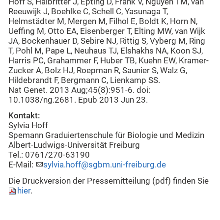
Hoff S, Halbritter J, Epting D, Frank V, Nguyen TM, van
Reeuwijk J, Boehlke C, Schell C, Yasunaga T,
Helmstädter M, Mergen M, Filhol E, Boldt K, Horn N,
Ueffing M, Otto EA, Eisenberger T, Elting MW, van Wijk
JA, Bockenhauer D, Sebire NJ, Rittig S, Vyberg M, Ring
T, Pohl M, Pape L, Neuhaus TJ, Elshakhs NA, Koon SJ,
Harris PC, Grahammer F, Huber TB, Kuehn EW, Kramer-
Zucker A, Bolz HJ, Roepman R, Saunier S, Walz G,
Hildebrandt F, Bergmann C, Lienkamp SS.
Nat Genet. 2013 Aug;45(8):951-6. doi:
10.1038/ng.2681. Epub 2013 Jun 23.
Kontakt:
Sylvia Hoff
Spemann Graduiertenschule für Biologie und Medizin
Albert-Ludwigs-Universität Freiburg
Tel.: 0761/270-63190
E-Mail:
sylvia.hoff@sgbm.uni-freiburg.de
Die Druckversion der Pressemitteilung (pdf) finden Sie
hier
.