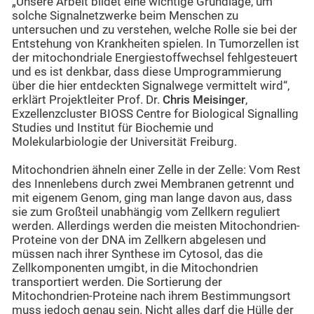
„Unsere Arbeit bildet eine wichtige Grundlage, um
solche Signalnetzwerke beim Menschen zu
untersuchen und zu verstehen, welche Rolle sie bei der
Entstehung von Krankheiten spielen. In Tumorzellen ist
der mitochondriale Energiestoffwechsel fehlgesteuert
und es ist denkbar, dass diese Umprogrammierung
über die hier entdeckten Signalwege vermittelt wird“,
erklärt Projektleiter Prof. Dr.
Chris Meisinger
,
Exzellenzcluster BIOSS Centre for Biological Signalling
Studies und Institut für Biochemie und
Molekularbiologie der Universität Freiburg.
Mitochondrien ähneln einer Zelle in der Zelle: Vom Rest
des Innenlebens durch zwei Membranen getrennt und
mit eigenem Genom, ging man lange davon aus, dass
sie zum Großteil unabhängig vom Zellkern reguliert
werden. Allerdings werden die meisten Mitochondrien-
Proteine von der DNA im Zellkern abgelesen und
müssen nach ihrer Synthese im Cytosol, das die
Zellkomponenten umgibt, in die Mitochondrien
transportiert werden. Die Sortierung der
Mitochondrien-Proteine nach ihrem Bestimmungsort
muss jedoch genau sein. Nicht alles darf die Hülle der