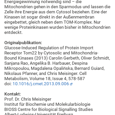
Energiegewinnung notwendig sind – die
Mitochondrien gehen in den Sparmodus und lassen die
Zelle ihre Energie aus dem Cytosol beziehen. Eine der
Kinasen ist sogar direkt in der Außenmembran
eingebettet, gleich neben dem TOM-Komplex. Nur
wenige Proteinkinasen wurden bisher in Mitochondrien
entdeckt.
Originalpublikation:
Glucose-Induced Regulation of Protein Import
Receptor Tom22 by Cytosolic and Mitochondria-
Bound Kinases (2013) Carolin Gerbeth, Oliver Schmidt,
Sanjana Rao, Angelika B. Harbauer, Despina
Mikropoulou, Magdalena Opalińska, Bernard Guiard,
Nikolaus Pfanner, and Chris Meisinger. Cell
Metabolism, Volume 18, Issue 4, 578-587
doi:
10.1016/j.cmet.2013.09.006
Kontakt:
Prof. Dr. Chris Meisinger
Institut für Biochemie und Molekularbiologie
BIOSS Centre for Biological Signalling Studies
Albert-Ludwigs-Universität Freiburg