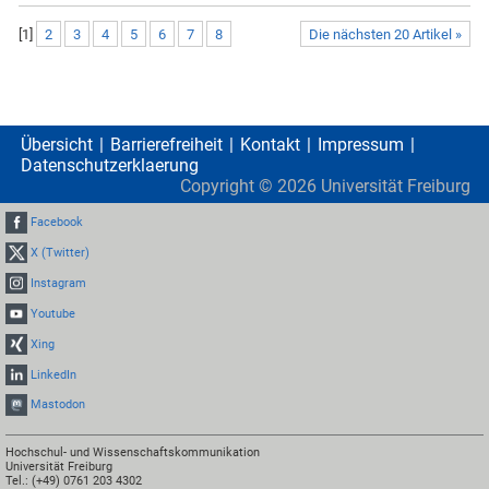
[
1
]
2
3
4
5
6
7
8
Die nächsten 20 Artikel »
Übersicht
Barrierefreiheit
Kontakt
Impressum
Datenschutzerklaerung
Copyright ©
2026
Universität Freiburg
Facebook
X (Twitter)
Instagram
Youtube
Xing
LinkedIn
Mastodon
Hochschul- und Wissenschaftskommunikation
Universität Freiburg
Tel.: (+49) 0761 203 4302