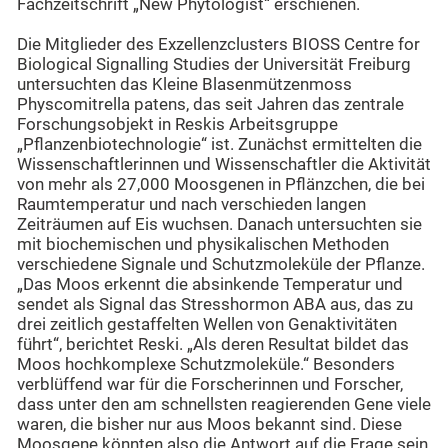
Fachzeitschrift „New Phytologist“ erschienen.
Die Mitglieder des Exzellenzclusters BIOSS Centre for
Biological Signalling Studies der Universität Freiburg
untersuchten das Kleine Blasenmützenmoss
Physcomitrella patens, das seit Jahren das zentrale
Forschungsobjekt in Reskis Arbeitsgruppe
„Pflanzenbiotechnologie“ ist. Zunächst ermittelten die
Wissenschaftlerinnen und Wissenschaftler die Aktivität
von mehr als 27,000 Moosgenen in Pflänzchen, die bei
Raumtemperatur und nach verschieden langen
Zeiträumen auf Eis wuchsen. Danach untersuchten sie
mit biochemischen und physikalischen Methoden
verschiedene Signale und Schutzmoleküle der Pflanze.
„Das Moos erkennt die absinkende Temperatur und
sendet als Signal das Stresshormon ABA aus, das zu
drei zeitlich gestaffelten Wellen von Genaktivitäten
führt“, berichtet Reski. „Als deren Resultat bildet das
Moos hochkomplexe Schutzmoleküle.“ Besonders
verblüffend war für die Forscherinnen und Forscher,
dass unter den am schnellsten reagierenden Gene viele
waren, die bisher nur aus Moos bekannt sind. Diese
Moosgene könnten also die Antwort auf die Frage sein,