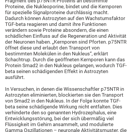
Fragment des p75NTR Proteins an bestimmte
Proteine, die Nukleoporine, bindet und die Kernporen
für spezielle Signalproteine durchlässig macht.
Dadurch können Astrozyten auf den Wachstumsfaktor
TGF-beta reagieren und damit ihre Funktionen
verändern sowie Proteine absondern, die einen
schädlichen Einfluss auf die Regeneration und Aktivität
der Neuronen haben. „Kernporen sind Pforten. p75NTR
öffnet diese und erlaubt den Transport von
bestimmten Molekülen in den Nukleus“, erklärt
Schachtrup. Durch die geöffneten Kernporen kann das
Protein Smad2 in den Nukleus gelangen, wodurch TGF-
beta seinen schädigenden Effekt in Astrozyten
ausführt.
In Versuchen, in denen die Wissenschaftler p75NTR in
Astrozyten eliminierten, blockierten sie den Transport
von Smad2 in den Nukleus. In der Folge konnte TGF-
beta seine schädigende Wirkung nicht entfalten. Dies
verhinderte den so genannten Hydrozephalus, eine
Entwicklungsstörung, bei der sich übermäßig viel
Flüssigkeit im Gehirn ansammelt, und modulierte
Gamma Oszillationen – neuronale Aktivitätsmuster, die