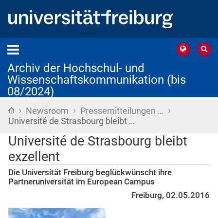
Archiv der Hochschul- und
Wissenschaftskommunikation (bis
08/2024)
›
›
›
Startseite
Newsroom
Pressemitteilungen …
Université de Strasbourg bleibt …
Université de Strasbourg bleibt
exzellent
Die Universität Freiburg beglückwünscht ihre
Partneruniversität im European Campus
Freiburg, 02.05.2016