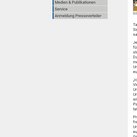
Medien & Publikationen
Service
Bi
Anmeldung Presseverteiler
Ta
Si
sa
Je
fü
st
Da
mö
Un
eu
„I
Vi
Un
Un
wi
Pa
ta
Pr
fr
Un
eu
Gr