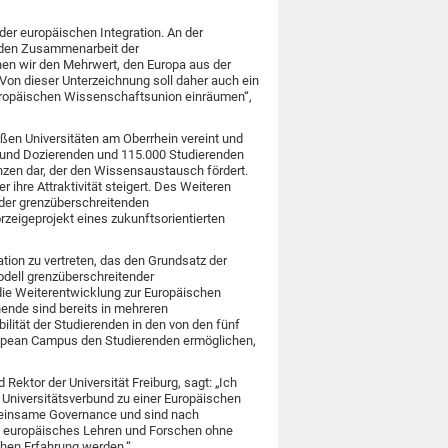
 der europäischen Integration. An der
enden Zusammenarbeit der
en wir den Mehrwert, den Europa aus der
Von dieser Unterzeichnung soll daher auch ein
europäischen Wissenschaftsunion einräumen“,
ßen Universitäten am Oberrhein vereint und
n und Dozierenden und 115.000 Studierenden
zen dar, der den Wissensaustausch fördert.
 ihre Attraktivität steigert. Des Weiteren
 der grenzüberschreitenden
rzeigeprojekt eines zukunftsorientierten
tion zu vertreten, das den Grundsatz der
Modell grenzüberschreitender
die Weiterentwicklung zur Europäischen
hende sind bereits in mehreren
ilität der Studierenden in den von den fünf
ropean Campus den Studierenden ermöglichen,
ektor der Universität Freiburg, sagt: „Ich
 Universitätsverbund zu einer Europäischen
emeinsame Governance und sind nach
um europäisches Lehren und Forschen ohne
ichen Erfahrung werden.“