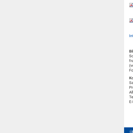
In
Bi
So
fr
(v
Fo
Ko
Sa
Pr
Al
Te
E-
Ü