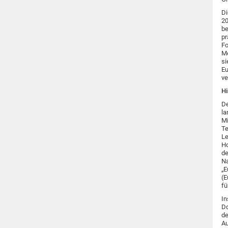
Di
20
be
pr
Fo
Me
si
Eu
ve
Hi
De
la
Mi
Te
Le
Ho
de
Na
„E
(E
fü
In
Do
de
Au