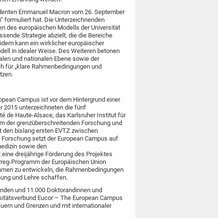
äsidenten Emmanuel Macron vom 26. September
“ formuliert hat. Die Unterzeichnenden
n des europäischen Modells der Universität
sende Strategie abzielt, die die Bereiche
idem kann ein wirklicher europäischer
ell in idealer Weise. Des Weiteren betonen
alen und nationalen Ebene sowie der
ich für „klare Rahmenbedingungen und
tzen.
opean Campus ist vor dem Hintergrund einer
r 2015 unterzeichneten die fünf
ité de Haute-Alsace, das Karlsruher Institut für
um der grenzüberschreitenden Forschung und
it den bislang ersten EVTZ zwischen
r Forschung setzt der European Campus auf
medizin sowie den
eine dreijährige Förderung des Projektes
erreg-Programm der Europäischen Union
nahmen zu entwickeln, die Rahmenbedingungen
hung und Lehre schaffen.
enden und 11.000 Doktorandinnen und
rsitätsverbund Eucor – The European Campus
ern und Grenzen und mit internationaler