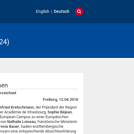
English
Deutsch
24)
hen
rzeichnet
Freiburg, 12.04.2018
nfried Kretschmann
, der Präsident der Region
 der Académie de Strasbourg,
Sophie Béjean
,
e European Campus zu einer Europäischen
n von
Nathalie Loiseau
, französische Ministerin
resia Bauer
, baden-württembergische
insam eine entsprechende Absichtserklärung