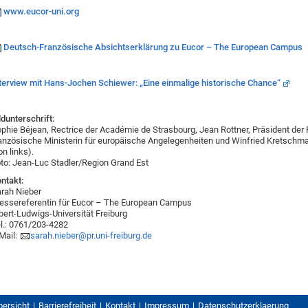
www.eucor-uni.org
Deutsch-Französische Absichtserklärung zu Eucor – The European Campus
terview mit Hans-Jochen Schiewer: „Eine einmalige historische Chance“
ldunterschrift:
phie Béjean, Rectrice der Académie de Strasbourg, Jean Rottner, Präsident der 
anzösische Ministerin für europäische Angelegenheiten und Winfried Kretschm
on links).
to: Jean-Luc Stadler/Region Grand Est
ntakt:
rah Nieber
essereferentin für Eucor – The European Campus
bert-Ludwigs-Universität Freiburg
l.: 0761/203-4282
Mail:
sarah.nieber@pr.uni-freiburg.de
bersicht
Barrierefreiheit
Kontakt
Impressum
Datenschutzerklaerung