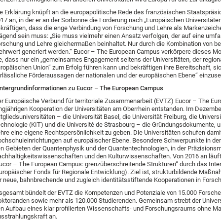
e Erklärung knüpft an die europapolitische Rede des französischen Staatspr
17 an, in der er an der Sorbonne die Forderung nach „Europäischen Universitäten
kräftigen, dass die enge Verbindung von Forschung und Lehre als Markenzeiche
ägend sein muss: „Sie muss vielmehr einen Ansatz verfolgen, der auf eine umfas
rschung und Lehre gleichermaßen beinhaltet. Nur durch die Kombination von be
hrwert generiert werden.“ Eucor – The European Campus verkörpere dieses Mod
e, dass nur ein „gemeinsames Engagement seitens der Universitäten, der region
ropäischen Union“ zum Erfolg führen kann und bekräftigen ihre Bereitschaft, s
rlässliche Förderaussagen der nationalen und der europäischen Ebene“ einzuse
ntergrundinformationen zu Eucor – The European Campus
r Europäische Verbund für territoriale Zusammenarbeit (EVTZ) Eucor – The Eur
ngjährigen Kooperation der Universitäten am Oberrhein entstanden. Im Dezembe
tgliedsuniversitäten – die Universität Basel, die Universität Freiburg, die Univers
chnologie (KIT) und die Université de Strasbourg – die Gründungsdokumente, 
hre eine eigene Rechtspersönlichkeit zu geben. Die Universitäten schufen dam
chschuleinrichtungen auf europäischer Ebene. Besondere Schwerpunkte in de
n Gebieten der Quantenphysik und der Quantentechnologien, in der Präzisions
chhaltigkeitswissenschaften und den Kulturwissenschaften. Von 2016 an läuft 
ucor – The European Campus: grenzüberschreitende Strukturen“ durch das Int
uropäischer Fonds für Regionale Entwicklung). Ziel ist, strukturbildende Maß
r neue, bahnbrechende und zugleich identitätsstiftende Kooperationen in Forsc
sgesamt bündelt der EVTZ die Kompetenzen und Potenziale von 15.000 Forsch
ktoranden sowie mehr als 120.000 Studierenden. Gemeinsam strebt der Unive
n Aufbau eines klar profilierten Wissenschafts- und Forschungsraums ohne Mau
sstrahlungskraft an.