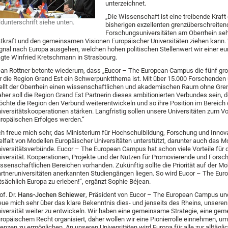
unterzeichnet.
„Die Wissenschaft ist eine treibende Kraft
ldunterschrift siehe unten.
bisherigen exzellenten grenzüberschreit
Forschungsuniversitäten am Oberrhein seh
tkraft und den gemeinsamen Visionen Europäischer Universitäten ziehen kann. 
gnal nach Europa ausgehen, welchen hohen politischen Stellenwert wir einer 
gte Winfried Kretschmann in Strasbourg.
an Rottner betonte wiederum, dass „Eucor – The European Campus die fünf gro
r die Region Grand Est ein Schwerpunktthema ist. Mit über 15.000 Forschende
ellt der Oberrhein einen wissenschaftlichen und akademischen Raum ohne Gren
her soll die Region Grand Est Partnerin dieses ambitionierten Verbundes sein, der
chte die Region den Verbund weiterentwickeln und so ihre Position im Bereich
iversitätskooperationen stärken. Langfristig sollen unsere Universitäten zum Vo
ropäischen Erfolges werden.“
ch freue mich sehr, das Ministerium für Hochschulbildung, Forschung und Innova
elfalt von Modellen Europäischer Universitäten unterstützt, darunter auch das 
iversitätsverbünde. Eucor – The European Campus hat schon viele Vorteile für 
iversität. Kooperationen, Projekte und der Nutzen für Promovierende und Forsc
ssenschaftlichen Bereichen vorhanden. Zukünftig sollte die Priorität auf der Mob
rtneruniversitäten anerkannten Studiengängen liegen. So wird Eucor – The Eu
tsächlich Europa zu erleben!“, ergänzt Sophie Béjean.
of. Dr.
Hans-Jochen Schiewer
, Präsident von Eucor – The European Campus und R
eue mich sehr über das klare Bekenntnis dies- und jenseits des Rheins, unseren
iversität weiter zu entwickeln. Wir haben eine gemeinsame Strategie, eine g
ropäischem Recht organisiert, daher wollen wir eine Pionierrolle einnehmen, 
enzen zu ermöglichen. An unseren Universitäten wird Europa für alle zur alltägl