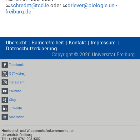
schredet@tcd.ie
oder
driever@biologie.uni-
freiburg.de
Übersicht
Barrierefreiheit
Kontakt
Impressum
Datenschutzerklaerung
Copyright ©
2026
Universität Freiburg
Facebook
X (Twitter)
Instagram
Youtube
Xing
LinkedIn
Mastodon
Hochschul- und Wissenschaftskommunikation
Universität Freiburg
Tel.: (+49) 0761 203 4302