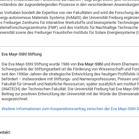
rständnis der zugrundeliegenden Prozesse in den verschiedenen Anwendungen m
s Vorhaben bündelt die Expertise von vier Fakultäten und wird die Forschung de
ergy-autonomous Materials Systems (
liv
MatS) der Universität Freiburg ergänz
s Freiburger Zentrums für interaktive Werkstoffe und bioinspirierte Technologie
terialforschungszentrums (FMF) und des Instituts für Nachhaltige Technische
iversität sowie des Freiburger Fraunhofer-Instituts für Solare Energiesysteme (I
Eva Mayr-Stihl Stiftung
Die Eva Mayr-Stihl Stiftung wurde 1986 von
Eva Mayr-Stihl
und ihrem Ehemann R
Schwerpunkte der Stiftungsarbeit ist die Förderung von Wissenschaft und Forsc
seit den 1990er Jahren die strategische Entwicklung des heutigen Profilfelds
befördert – insbesondere mit Stiftungs- und Namensprofessuren, Preisen un
Fakultät für Umwelt und Natürliche Ressourcen, später zusätzlich am Institut
(INATECH) der Technischen Fakultät. Die Universität Freiburg hat Eva Mayr-Sti
Beitrag zur positiven Entwicklung der Universität mit der Würde der Ehrensen
ausgezeichnet.
Weitere Informationen zum Kooperationsvertrag zwischen der Eva Mayr-Stihl Sti
ntakt: