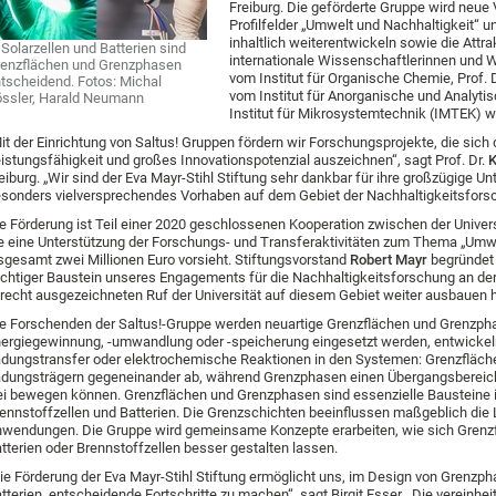
Freiburg. Die geförderte Gruppe wird neue
Profilfelder „Umwelt und Nachhaltigkeit“ un
inhaltlich weiterentwickeln sowie die Attra
 Solarzellen und Batterien sind
internationale Wissenschaftlerinnen und W
enzflächen und Grenzphasen
vom Institut für Organische Chemie, Prof. 
tscheidend. Fotos: Michal
vom Institut für Anorganische und Analyti
ssler, Harald Neumann
Institut für Mikrosystemtechnik (IMTEK) w
it der Einrichtung von Saltus! Gruppen fördern wir Forschungsprojekte, die sic
istungsfähigkeit und großes Innovationspotenzial auszeichnen“, sagt Prof. Dr.
K
eiburg. „Wir sind der Eva Mayr-Stihl Stiftung sehr dankbar für ihre großzügige Un
sonders vielversprechendes Vorhaben auf dem Gebiet der Nachhaltigkeitsfors
e Förderung ist Teil einer 2020 geschlossenen Kooperation zwischen der Universi
e eine Unterstützung der Forschungs- und Transferaktivitäten zum Thema „Umwe
sgesamt zwei Millionen Euro vorsieht. Stiftungsvorstand
Robert Mayr
begründet d
chtiger Baustein unseres Engagements für die Nachhaltigkeitsforschung an der U
recht ausgezeichneten Ruf der Universität auf diesem Gebiet weiter ausbauen h
e Forschenden der Saltus!-Gruppe werden neuartige Grenzflächen und Grenzphas
ergiegewinnung, -umwandlung oder -speicherung eingesetzt werden, entwickeln
dungstransfer oder elektrochemische Reaktionen in den Systemen: Grenzfläch
dungsträgern gegeneinander ab, während Grenzphasen einen Übergangsbereich 
ei bewegen können. Grenzflächen und Grenzphasen sind essenzielle Bausteine in
ennstoffzellen und Batterien. Die Grenzschichten beeinflussen maßgeblich die
wendungen. Die Gruppe wird gemeinsame Konzepte erarbeiten, wie sich Grenzf
tterien oder Brennstoffzellen besser gestalten lassen.
ie Förderung der Eva Mayr-Stihl Stiftung ermöglicht uns, im Design von Grenzp
tterien, entscheidende Fortschritte zu machen“, sagt Birgit Esser. „Die verein