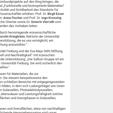
 Verbundprojekte auf den Weg bringen, die
d „Funktionelle und bioinspirierte Materialien“
ktivität und Sichtbarkeit des Standorts für
issenschaftler erhöhen. Prof. Dr.
Birgit Esser
Dr.
Anna Fischer
und Prof. Dr.
Ingo Krossing
sche Chemie sowie Dr.
Severin Vierrath
vom
erden das Vorhaben leiten.
h durch hervorragende wissenschaftliche
erstin Krieglstein
, Rektorin der Universität
terstützung, die es uns ermöglicht, ein
chung anzustoßen.“
tät Freiburg und der Eva Mayr-Stihl Stiftung,
lt und Nachhaltigkeit“ mit inzwischen
ie Unterstützung: „Die Saltus!-Gruppe ist ein
niversität Freiburg. Sie wird sicherlich den
elfen.“
en für Materialien, die zur
. Sie steuern beispielsweise den
en schließen Bereiche mit entgegengesetzten
bilden, in dem sich Ladungsträger wie Ionen
 Solarzellen, Photoelektrolysezellen,
 Lebensdauer und Leistungsfähigkeit solcher
lächen und Grenzphasen in Solarzellen,
hasen und Grenzflächen, etwa von nachhaltigen
heitlichende Herangehensweise wird unser