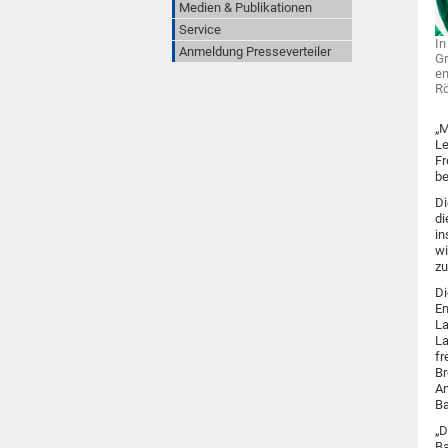
Medien & Publikationen
Service
In
Anmeldung Presseverteiler
Gr
en
Rö
„M
Le
Fr
be
Di
di
in
wi
zu
Di
En
La
La
fr
Br
An
Ba
„D
Ba