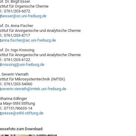
of. Dr. Birgit Esser
stitut für Organische Chemie
l.: 0761/203-6072
besser@oc.uni-freiburg.de
of. Dr. Anna Fischer
stitut für Anorganische und Analytische Chemie
l.: 0761/203-8717
anna.fischer@ac.uni-freiburg.de
of. Dr. Ingo Krossing
stitut für Anorganische und Analytische Chemie
l.: 0761/203-6122
krossing@uni-freiburg.de
. Severin Vierrath
stitut für Mikrosystemtechnik (IMTEK)
l.: 0761/203-54060
severin.vierrath@imtek.uni-freiburg.de
tharina Edlinger
a Mayr-Stihl Stiftung
l.: 07151/96633-14
presse@stihl-stiftung.de
essefoto zum Download: