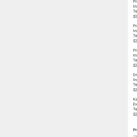
Pr
In
Te
Pr
In
Te
Pr
In
Te
Dr
In
Te
Ka
Ev
Te
Pr