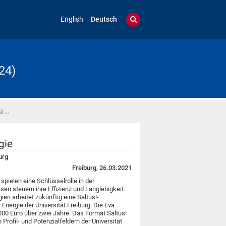
English
Deutsch
24)
u …
gie
urg
Freiburg, 26.03.2021
 spielen eine Schlüsselrolle in der
n steuern ihre Effizienz und Langlebigkeit.
en arbeitet zukünftig eine Saltus!-
nergie der Universität Freiburg. Die Eva
.000 Euro über zwei Jahre. Das Format Saltus!
Profil- und Potenzialfeldern der Universität