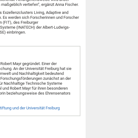
aßgeblich vertiefen“, ergänzt Anna Fischer.
s Exzellenzclusters Living, Adaptive and
en. Es werden sich Forscherinnen und Forscher
n (FIT), des Freiburger
 Systeme (INATECH) der Albert-Ludwigs-
SE) einbringen.
obert Mayr gegründet. Einer der
hung. An der Universität Freiburg hat sie
 Umwelt und Nachhaltigkeit bedeutend
d Forschungsförderungen zunächst an der
 für Nachhaltige Technische Systeme
hl und Robert Mayr für ihren besonderen
atorin beziehungsweise des Ehrensenators
ftung und der Universität Freiburg