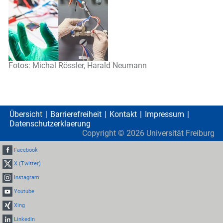
Fotos: Michal Rössler, Harald Neumann
Übersicht
Barrierefreiheit
Kontakt
Impressum
Datenschutzerklaerung
Copyright ©
2026
Universität Freiburg
Facebook
X (Twitter)
Instagram
Youtube
Xing
LinkedIn