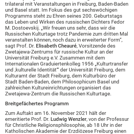
trilateral mit Veranstaltungen in Freiburg, Baden-Baden
und Basel statt. Im Fokus des gut sechswöchigen
Programms steht zu Ehren seines 200. Geburtstags
das Leben und Wirken des russischen Dichters Fedor
M. Dostoevskij. „Wir freuen uns sehr, dass wir die
Russischen Kulturtage trotz Pandemie zum dritten Mal
veranstalten können, noch dazu in erweiterter Form“,
sagt Prof. Dr.
Elisabeth Cheauré
, Vorsitzende des
Zwetajewa-Zentrums für russische Kultur an der
Universität Freiburg e.V. Zusammen mit dem
Internationalen Graduiertenkolleg 1956 „Kulturtransfer
und ‚kulturelle Identität‘“ der Universität Freiburg, dem
Kulturamt der Stadt Freiburg, dem Kulturbüro der
Stadt Baden-Baden, dem Philosophicum Basel und
zahlreichen Kultureinrichtungen organisiert das
Zwetajewa-Zentrum die Russischen Kulturtage.
Breitgefächertes Programm
Zum Auftakt am 16. November 2021 hält der
emeritierte Prof. Dr.
Ludwig Wenzler
, von der Professur
für Christliche Religionsphilosophie, ab 18 Uhr in der
Katholischen Akademie der Erzdiözese Freiburg einen