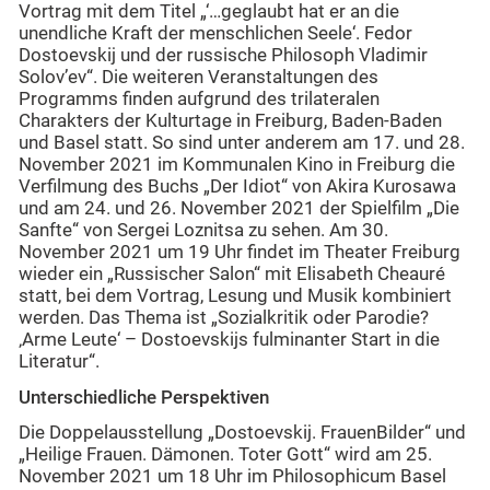
Vortrag mit dem Titel „‘…geglaubt hat er an die
unendliche Kraft der menschlichen Seele‘. Fedor
Dostoevskij und der russische Philosoph Vladimir
Solov’ev“. Die weiteren Veranstaltungen des
Programms finden aufgrund des trilateralen
Charakters der Kulturtage in Freiburg, Baden-Baden
und Basel statt. So sind unter anderem am 17. und 28.
November 2021 im Kommunalen Kino in Freiburg die
Verfilmung des Buchs „Der Idiot“ von Akira Kurosawa
und am 24. und 26. November 2021 der Spielfilm „Die
Sanfte“ von Sergei Loznitsa zu sehen. Am 30.
November 2021 um 19 Uhr findet im Theater Freiburg
wieder ein „Russischer Salon“ mit Elisabeth Cheauré
statt, bei dem Vortrag, Lesung und Musik kombiniert
werden. Das Thema ist „Sozialkritik oder Parodie?
‚Arme Leute‘ – Dostoevskijs fulminanter Start in die
Literatur“.
Unterschiedliche Perspektiven
Die Doppelausstellung „Dostoevskij. FrauenBilder“ und
„Heilige Frauen. Dämonen. Toter Gott“ wird am 25.
November 2021 um 18 Uhr im Philosophicum Basel