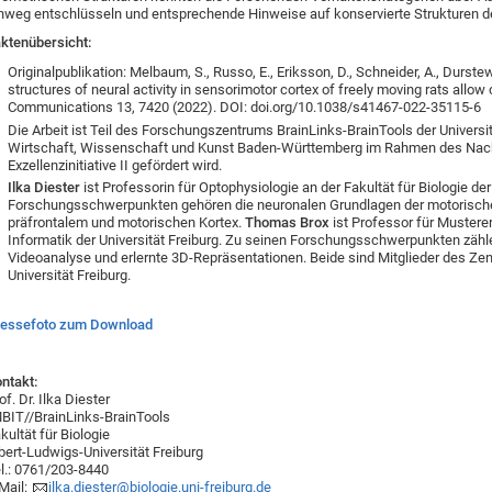
nweg entschlüsseln und entsprechende Hinweise auf konservierte Strukturen der
ktenübersicht:
Originalpublikation: Melbaum, S., Russo, E., Eriksson, D., Schneider, A., Durstewit
structures of neural activity in sensorimotor cortex of freely moving rats allo
Communications 13, 7420 (2022). DOI: doi.org/10.1038/s41467-022-35115-6
Die Arbeit ist Teil des Forschungszentrums BrainLinks-BrainTools der Universi
Wirtschaft, Wissenschaft und Kunst Baden-Württemberg im Rahmen des Nachh
Exzellenzinitiative II gefördert wird.
Ilka Diester
ist Professorin für Optophysiologie an der Fakultät für Biologie der 
Forschungsschwerpunkten gehören die neuronalen Grundlagen der motorische
präfrontalem und motorischen Kortex.
Thomas Brox
ist Professor für Mustere
Informatik der Universität Freiburg. Zu seinen Forschungsschwerpunkten zähle
Videoanalyse und erlernte 3D-Repräsentationen. Beide sind Mitglieder des Ze
Universität Freiburg.
ressefoto zum Download
ntakt:
of. Dr. Ilka Diester
BIT//BrainLinks-BrainTools
kultät für Biologie
bert-Ludwigs-Universität Freiburg
l.: 0761/203-8440
Mail:
ilka.diester@biologie.uni-freiburg.de