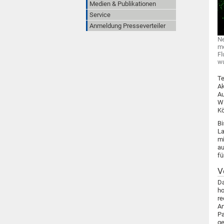
Medien & Publikationen
Service
Anmeldung Presseverteiler
Ne
mo
Fl
wu
Te
Ak
Au
Wi
Kö
Bi
La
mi
au
fü
V
Da
ho
re
An
Pa
ge