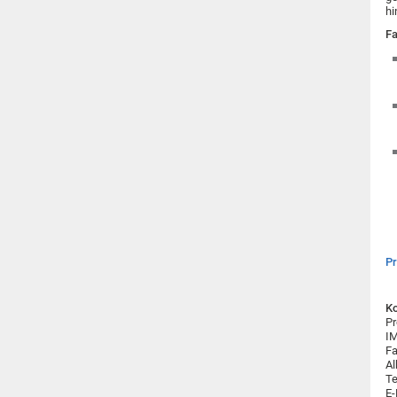
hi
Fa
P
Ko
Pr
IM
Fa
Al
Te
E-