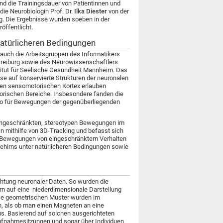
nd die Trainingsdauer von Patientinnen und
die Neurobiologin Prof. Dr.
Ilka Diester
von der
urg. Die Ergebnisse wurden soeben in der
öffentlicht.
natürlicheren Bedingungen
auch die Arbeitsgruppen des Informatikers
 Freiburg sowie des Neurowissenschaftlers
itut für Seelische Gesundheit Mannheim. Das
se auf konservierte Strukturen der neuronalen
alen sensomotorischen Kortex erlauben
orischen Bereiche. Insbesondere fanden die
also für Bewegungen der gegenüberliegenden
eingeschränkten, stereotypen Bewegungen im
n mithilfe von 3D-Tracking und befasst sich
on Bewegungen von eingeschränktem Verhalten
ehirns unter natürlicheren Bedingungen sowie
htung neuronaler Daten. So wurden die
rn auf eine niederdimensionale Darstellung
iese geometrischen Muster wurden im
n, als ob man einen Magneten an eine
us. Basierend auf solchen ausgerichteten
ufnahmesitzungen und sogar über Individuen