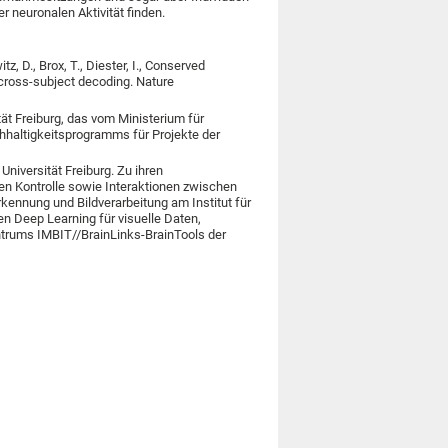
 neuronalen Aktivität finden.
z, D., Brox, T., Diester, I., Conserved
w cross-subject decoding. Nature
tät Freiburg, das vom Ministerium für
altigkeitsprogramms für Projekte der
Universität Freiburg. Zu ihren
n Kontrolle sowie Interaktionen zwischen
rkennung und Bildverarbeitung am Institut für
n Deep Learning für visuelle Daten,
ntrums IMBIT//BrainLinks-BrainTools der