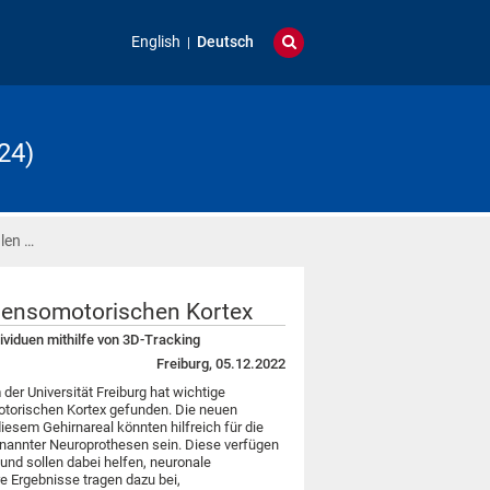
English
Deutsch
24)
len …
 sensomotorischen Kortex
ividuen mithilfe von 3D-Tracking
Freiburg, 05.12.2022
er Universität Freiburg hat wichtige
torischen Kortex gefunden. Die neuen
iesem Gehirnareal könnten hilfreich für die
enannter Neuroprothesen sein. Diese verfügen
und sollen dabei helfen, neuronale
e Ergebnisse tragen dazu bei,