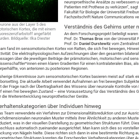
neuroproethische Ansätze zu verbessern u
Patienten mit Prothese zu verkürzen“, sagt 
Fakultät für Biologie der Universität Freib
Fachzeitschrift Nature Communications ver
urone aus der Layer 5 des
Verständnis des Gehirns unter 
torischen Kortex, die mit einem
uoreszenzfarbstoff angefärbt
An dem Forschungsprojekt beteiligt waren 
rden. Bildquelle: Ilka Diester
Prof. Dr.
Thomas Brox
von der Universität
Prof. Dr.
Daniel Durstewitz
vom Zentralinst
am fand im sensomotorischen Kortex von Ratten, die sich frei bewegen, Hinwei
tivität: Die elektrophysiologischen Aufzeichnungen über den gesamten bilater
ssagen über die jeweiligen Beiträge der prämotorischen, motorischen und sens
ssenschaftler*innen einen klaren Gradienten für einen kontralateralen Bias, 
rperhälfte, von anterioren zu posterioren Regionen.
sherige Erkenntnisse zum sensomotorischen Kortex basieren meist auf stark 
borsetting. Die aktuelle Arbeit verwendet Aufnahmen an frei bewegten Subjekte
t der Frage nach der Übertragbarkeit des Wissens über neuronale Kontrolle v
f einen frei bewegten Zustand – eine Voraussetzung für das Verständnis des G
r die Weiterentwicklung neuroprothetischer Geräte.
erhaltenskategorien über Individuen hinweg
s Team verwendete ein Verfahren zur Dimensionalitätsreduktion und zur Ausric
chdimensionalen neuronalen Muster mittels ihrer Ähnlichkeit zu anderen Muste
duziert, was in der visuellen Darstellung zu geometrischen Strukturen führt. D
schluss automatisch zueinander ausgerichtet. Man kann sich dies so vorstelle
ckung von Nägeln hielte. Diese richten sich dann in eine bestimmte Richtung a
ometrischen Strukturen konnten die Forschenden Verhaltenskategorien über A