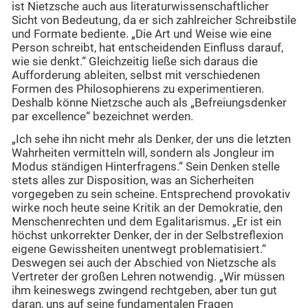
ist Nietzsche auch aus literaturwissenschaftlicher
Sicht von Bedeutung, da er sich zahlreicher Schreibstile
und Formate bediente. „Die Art und Weise wie eine
Person schreibt, hat entscheidenden Einfluss darauf,
wie sie denkt.“ Gleichzeitig ließe sich daraus die
Aufforderung ableiten, selbst mit verschiedenen
Formen des Philosophierens zu experimentieren.
Deshalb könne Nietzsche auch als „Befreiungsdenker
par excellence“ bezeichnet werden.
„Ich sehe ihn nicht mehr als Denker, der uns die letzten
Wahrheiten vermitteln will, sondern als Jongleur im
Modus ständigen Hinterfragens.“ Sein Denken stelle
stets alles zur Disposition, was an Sicherheiten
vorgegeben zu sein scheine. Entsprechend provokativ
wirke noch heute seine Kritik an der Demokratie, den
Menschenrechten und dem Egalitarismus. „Er ist ein
höchst unkorrekter Denker, der in der Selbstreflexion
eigene Gewissheiten unentwegt problematisiert.“
Deswegen sei auch der Abschied von Nietzsche als
Vertreter der großen Lehren notwendig. „Wir müssen
ihm keineswegs zwingend rechtgeben, aber tun gut
daran, uns auf seine fundamentalen Fragen