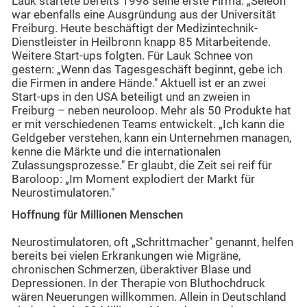
Lauk startete bereits 1998 seine erste Firma. „Seleon"
war ebenfalls eine Ausgründung aus der Universität
Freiburg. Heute beschäftigt der Medizintechnik-
Dienstleister in Heilbronn knapp 85 Mitarbeitende.
Weitere Start-ups folgten. Für Lauk Schnee von
gestern: „Wenn das Tagesgeschäft beginnt, gebe ich
die Firmen in andere Hände." Aktuell ist er an zwei
Start-ups in den USA beteiligt und an zweien in
Freiburg – neben neuroloop. Mehr als 50 Produkte hat
er mit verschiedenen Teams entwickelt. „Ich kann die
Geldgeber verstehen, kann ein Unternehmen managen,
kenne die Märkte und die internationalen
Zulassungsprozesse." Er glaubt, die Zeit sei reif für
Baroloop: „Im Moment explodiert der Markt für
Neurostimulatoren."
Hoffnung für Millionen Menschen
Neurostimulatoren, oft „Schrittmacher" genannt, helfen
bereits bei vielen Erkrankungen wie Migräne,
chronischen Schmerzen, überaktiver Blase und
Depressionen. In der Therapie von Bluthochdruck
wären Neuerungen willkommen. Allein in Deutschland