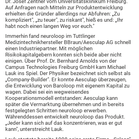
Dr. Josef Zentner vom Universitätsklinikum Freiburg.
Auf Anfragen nach Mitteln zur Produktentwicklung
erhielten die Gründer allerdings nur Abfuhren: „Zu
kompliziert", „zu teuer", zu riskant", hieß es und: „Ihr
habt noch einen langen Weg vor euch."
Immerhin fand neuroloop im Tuttlinger
Medizintechnikhersteller BBraun/Aesculap AG schnell
einen Industriepartner. Mit möglichen
Risikokapitalgebern konnten sich beide aber nicht
einigen. Über Prof. Dr. Bernhard Arnolds von der
Campus Technologies Freiburg GmbH kam Michael
Lauk ins Spiel. Der Physiker bezeichnet sich selbst als
„Company-Builder". Er konnte Aesculap überzeugen,
die Entwicklung von Baroloop mit eigenem Kapital zu
wagen. Dabei sei ein wegweisendes
Kooperationsmodell entstanden: Aesculap kann
später die Vermarktung übernehmen und in bereits
festgelegten Schritten neuroloop erwerben.
Währenddessen entwickelt neuroloop das Produkt.
„Jeder kann sich auf das konzentrieren, was er gut
kann", unterstreicht Lauk.