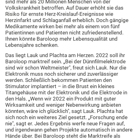
sind mehr als 20 Millionen Menschen von der
Volkskrankheit betroffen. Auf Dauer erhöht sie das
Risiko für ernste Herz-Kreislauf-Ereignisse wie
Herzinfarkt und Schlaganfall erheblich. Doch gängige
Medikamente wirken bei mehr als einem von fünf
Patientinnen und Patienten nicht zufriedenstellend.
Ihnen könnte Baroloop mehr Lebensqualität und
Lebensjahre schenken.
Das liegt Lauk und Plachta am Herzen. 2022 soll ihr
Baroloop marktreif sein. „Bei der Dünnfilmelektrode
sind wir schon Weltmeister", freut sich Lauk. Nur die
Elektronik muss noch sicherer und zuverlässiger
werden. Schließlich bekommen Patienten den
Stimulator implantiert – in die Brust ein kleines
Titangehäuse mit der Elektronik und die Elektrode in
den Hals. „Wenn wir 2022 ein Produkt mit guter
Wirksamkeit und weniger Nebenwirkung anbieten
könnten, wäre ich glücklich", sagt Lauk. Plachta hat
sich noch ein weiteres Ziel gesetzt. „Forschung ende
nie", sagt er. Jedes Ergebnis werfe neue Fragen auf,
und irgendwann gehen Projekte automatisch in andere
Hände über. Bei Baroloop steht die Marktreife als