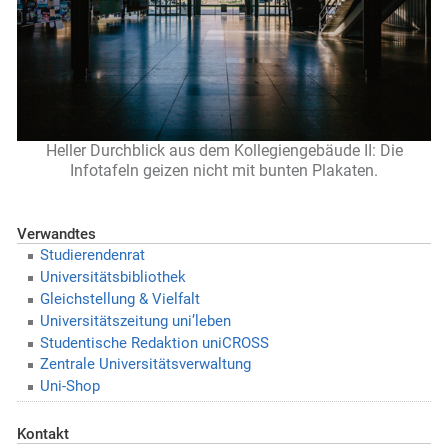
Heller Durchblick aus dem Kollegiengebäude II: Die
Infotafeln geizen nicht mit bunten Plakaten.
Verwandtes
Studierendenrat
Universitätsbibliothek
Gleichstellung & Vielfalt
Universitätszeitung uni’leben
Studentische Redaktion uniCROSS
Zentrale Universitätsverwaltung
Uni-Shop
Kontakt