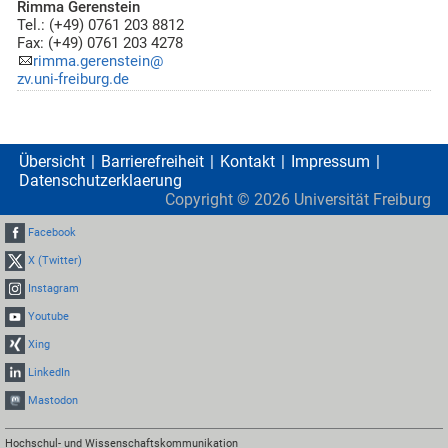
Rimma Gerenstein
Tel.: (+49) 0761 203 8812
Fax: (+49) 0761 203 4278
rimma.gerenstein@
zv.uni-freiburg.de
Übersicht
Barrierefreiheit
Kontakt
Impressum
Datenschutzerklaerung
Copyright ©
2026
Universität Freiburg
Facebook
X (Twitter)
Instagram
Youtube
Xing
LinkedIn
Mastodon
Hochschul- und Wissenschaftskommunikation