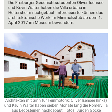
Die Freiburger Geschichtsstudenten Oliver Isensee
und Kevin Walter haben die Villa urbana in
Heitersheim nachgebaut. Interessierte können das
architektonische Werk im Minimaßstab ab dem 1.
April 2017 im Museum bewundern.
Architekten mit Sinn für Feinmotorik: Oliver Isensee (links)
und Kevin Walter haben sieben Monate lang die Römervilla
aus Legosteinen nachgebaut. Fotos: Jürgen Gocke