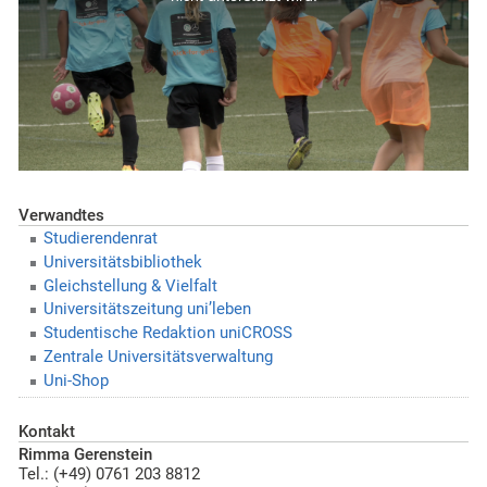
Verwandtes
Studierendenrat
Universitätsbibliothek
Gleichstellung & Vielfalt
Universitätszeitung uni’leben
Studentische Redaktion uniCROSS
Zentrale Universitätsverwaltung
Uni-Shop
Kontakt
Rimma Gerenstein
Tel.: (+49) 0761 203 8812