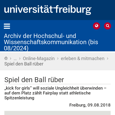
Archiv der Hochschul- und
Wissenschaftskommunikation (bis
08/2024)
›
›
›
›
Startseite
…
Online-Magazin
erleben & mitmachen
Spiel den Ball rüber
Spiel den Ball rüber
„kick for girls“ will soziale Ungleichheit überwinden –
auf dem Platz zählt Fairplay statt athletische
Spitzenleistung
Freiburg, 09.08.2018