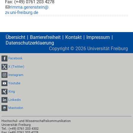
Fax: (+49) 0761 203 4278
rimma.gerenstein@
zv.uni-freiburg.de
Übersicht
Barrierefreiheit
Kontakt
Impressum
Datenschutzerklaerung
Copyright ©
2026
Universität Freiburg
Facebook
X (Twitter)
Instagram
Youtube
Xing
LinkedIn
Mastodon
Hochschul- und Wissenschaftskommunikation
Universität Freiburg
Tel.: (+49) 0761 203 4302
Fax: (+49) 0761 203 4278