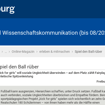
d Wissenschaftskommunikation (bis 08/20
›
›
›
›
Startseite
…
Online-Magazin
erleben & mitmachen
Spiel den Ball rüber
piel den Ball rüber
ick for girls“ will soziale Ungleichheit überwinden – auf dem Platz zählt Fairplay
hletische Spitzenleistung
Freibu
Fußball kann ausgrenzen, Hierarchien schaffen, unter Druck setzen. Fußball k
auch verbinden, soziale Ungleichheiten überbrücken und Empathie fördern. Be
sportpädagogischen Projekt „kick for girls“ spielen sich wöchentlich an zehn G
Realschulen 180 Schülerinnen – von ihnen haben mehr als die Hälfte einen