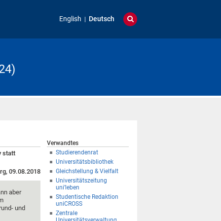
English
Deutsch
24)
Verwandtes
Studierendenrat
 statt
Universitätsbibliothek
rg, 09.08.2018
Gleichstellung & Vielfalt
Universitätszeitung
uni’leben
ann aber
Studentische Redaktion
im
uniCROSS
rund- und
Zentrale
Universitätsverwaltung