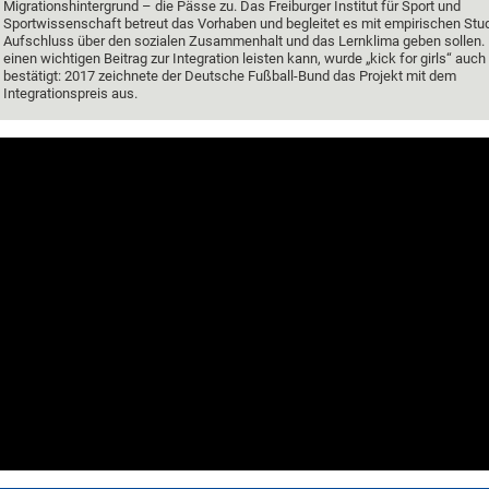
Migrationshintergrund – die Pässe zu. Das Freiburger Institut für Sport und
Sportwissenschaft betreut das Vorhaben und begleitet es mit empirischen Stud
Aufschluss über den sozialen Zusammenhalt und das Lernklima geben sollen.
einen wichtigen Beitrag zur Integration leisten kann, wurde „kick for girls“ auch o
bestätigt: 2017 zeichnete der Deutsche Fußball-Bund das Projekt mit dem
Integrationspreis aus.