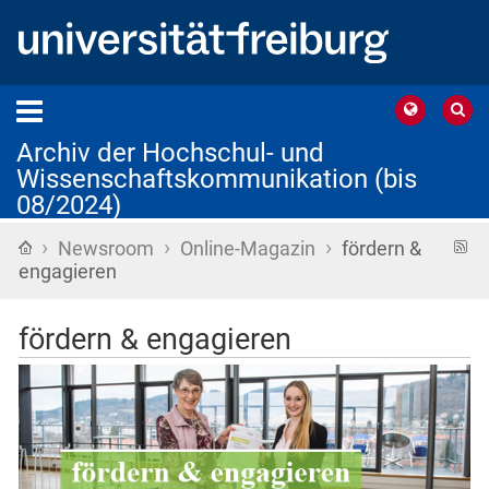
Archiv der Hochschul- und
Wissenschaftskommunikation (bis
08/2024)
›
›
›
Startseite
R
Newsroom
Online-Magazin
fördern &
F
engagieren
fördern & engagieren