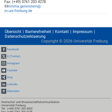
Fax: (+49) 0761 203 4278
rimma.gerenstein@
zv.uni-freiburg.de
Übersicht
Barrierefreiheit
Kontakt
Impressum
Datenschutzerklaerung
Copyright ©
2026
Universität Freiburg
Facebook
X (Twitter)
Instagram
Youtube
Xing
LinkedIn
Mastodon
Hochschul- und Wissenschaftskommunikation
Universität Freiburg
Tel.: (+49) 0761 203 4302
Fax: (+49) 0761 203 4278