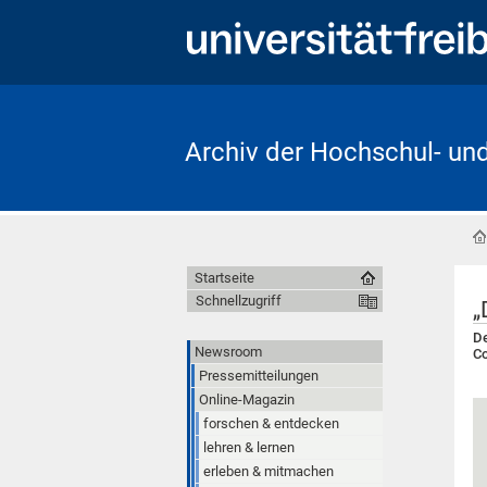
Archiv der Hochschul- un
Startseite
Schnellzugriff
„
De
Newsroom
Co
Pressemitteilungen
Online-Magazin
forschen & entdecken
lehren & lernen
erleben & mitmachen