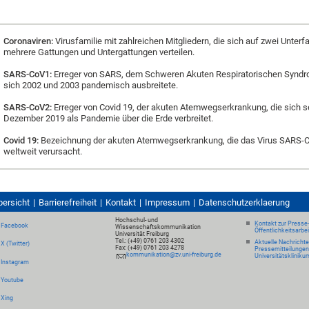
Coronaviren:
Virusfamilie mit zahlreichen Mitgliedern, die sich auf zwei Unterfa
mehrere Gattungen und Untergattungen verteilen.
SARS-CoV1:
Erreger von SARS, dem Schweren Akuten Respiratorischen Syndr
sich 2002 und 2003 pandemisch ausbreitete.
SARS-CoV2:
Erreger von Covid 19, der akuten Atemwegserkrankung, die sich s
Dezember 2019 als Pandemie über die Erde verbreitet.
Covid 19:
Bezeichnung der akuten Atemwegserkrankung, die das Virus SARS-C
weltweit verursacht.
bersicht
Barrierefreiheit
Kontakt
Impressum
Datenschutzerklaerung
Hochschul- und
Kontakt zur Presse
Facebook
Wissenschaftskommunikation
Öffentlichkeitsarbe
Universität Freiburg
Tel.: (+49) 0761 203 4302
Aktuelle Nachricht
X (Twitter)
Fax: (+49) 0761 203 4278
Pressemitteilungen
kommunikation@zv.uni-freiburg.de
Universitätskliniku
Instagram
Youtube
Xing