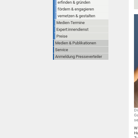
erfinden & gründen
fördern & engagieren
vernetzen & gestalten
Medien-Termine
Expert:innendienst
Preise
Medien & Publikationen
Service
Anmeldung Presseverteiler
Di
Ga
se
Wa
Ha
Zu