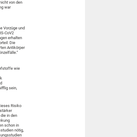
nicht von den
ng war
he Vorzüge und
ARS-CoV2
ngen erhalten
rteil: Die
rten Antikörper
nzelfälle.“
pfstoffe wie
rk
nd
flig sein,
ieses Risiko
rstärker
die in den
ankung
en schon in
studien nötig,
ssungsstudien