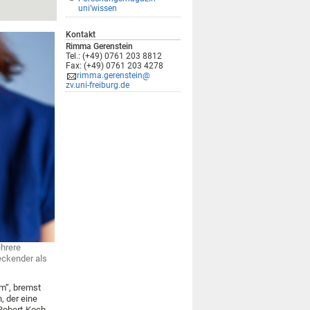
uni’wissen
Kontakt
Rimma Gerenstein
Tel.: (+49) 0761 203 8812
Fax: (+49) 0761 203 4278
rimma.gerenstein@
zv.uni-freiburg.de
ehrere
eckender als
m“, bremst
, der eine
Robert-Koch-