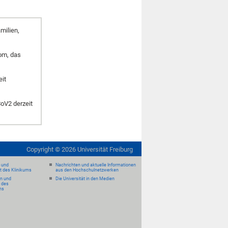
milien,
om, das
eit
oV2 derzeit
Copyright ©
2026
Universität Freiburg
- und
Nachrichten und aktuelle Informationen
it des Klinikums
aus den Hochschulnetzwerken
en und
Die Universität in den Medien
 des
ms