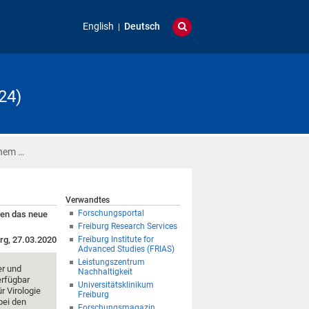
English
Deutsch
24)
inem …
Verwandtes
Forschungsportal
gen das neue
Freiburg Research Services
rg, 27.03.2020
Freiburg Institute for
Advanced Studies (FRIAS)
Leistungszentrum
er und
Nachhaltigkeit
erfügbar
Universitätsklinikum
ür Virologie
Freiburg
bei den
Forschungsmagazin