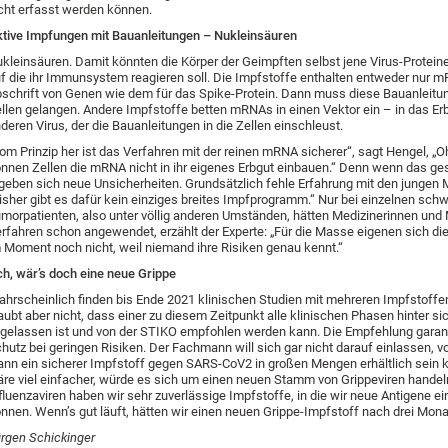
cht erfasst werden können.
tive Impfungen mit Bauanleitungen – Nukleinsäuren
kleinsäuren. Damit könnten die Körper der Geimpften selbst jene Virus-Proteine
f die ihr Immunsystem reagieren soll. Die Impfstoffe enthalten entweder nur m
schrift von Genen wie dem für das Spike-Protein. Dann muss diese Bauanleitung
llen gelangen. Andere Impfstoffe betten mRNAs in einen Vektor ein – in das Er
deren Virus, der die Bauanleitungen in die Zellen einschleust.
om Prinzip her ist das Verfahren mit der reinen mRNA sicherer“, sagt Hengel, „
nnen Zellen die mRNA nicht in ihr eigenes Erbgut einbauen.“ Denn wenn das ge
geben sich neue Unsicherheiten. Grundsätzlich fehle Erfahrung mit den jungen
isher gibt es dafür kein einziges breites Impfprogramm.“ Nur bei einzelnen sc
morpatienten, also unter völlig anderen Umständen, hätten Medizinerinnen und
rfahren schon angewendet, erzählt der Experte: „Für die Masse eigenen sich di
 Moment noch nicht, weil niemand ihre Risiken genau kennt.“
h, wär’s doch eine neue Grippe
hrscheinlich finden bis Ende 2021 klinischen Studien mit mehreren Impfstoffen
aubt aber nicht, dass einer zu diesem Zeitpunkt alle klinischen Phasen hinter si
gelassen ist und von der STIKO empfohlen werden kann. Die Empfehlung garan
hutz bei geringen Risiken. Der Fachmann will sich gar nicht darauf einlassen, 
nn ein sicherer Impfstoff gegen SARS-CoV2 in großen Mengen erhältlich sein k
re viel einfacher, würde es sich um einen neuen Stamm von Grippeviren handel
fluenzaviren haben wir sehr zuverlässige Impfstoffe, in die wir neue Antigene e
nnen. Wenn’s gut läuft, hätten wir einen neuen Grippe-Impfstoff nach drei Mona
rgen Schickinger