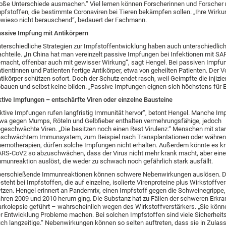
oße Unterschiede ausmachen.“ Viel lernen können Forscherinnen und Forscher 
pfstoffen, die bestimmte Coronaviren bei Tieren bekämpfen sollen. „Ihre Wirku
wieso nicht berauschend“, bedauert der Fachmann.
ssive Impfung mit Antikörpern
terschiedliche Strategien zur Impfstoffentwicklung haben auch unterschiedlic
chteile. „In China hat man vereinzelt passive Impfungen bei Infektionen mit S
macht, offenbar auch mit gewisser Wirkung“, sagt Hengel. Bei passiven Impfu
tientinnen und Patienten fertige Antikörper, etwa von geheilten Patienten. Der Vo
tikörper schützen sofort. Doch der Schutz endet rasch, weil Geimpfte die injizie
bauen und selbst keine bilden. „Passive Impfungen eignen sich höchstens für Ei
tive Impfungen – entschärfte Viren oder einzelne Bausteine
ktive Impfungen rufen langfristig Immunität hervor“, betont Hengel. Manche Im
wa gegen Mumps, Röteln und Gelbfieber enthalten vermehrungsfähige, jedoch
geschwächte Viren. „Die besitzen noch einen Rest Virulenz.“ Menschen mit sta
schwächtem Immunsystem, zum Beispiel nach Transplantationen oder währe
emotherapien, dürfen solche Impfungen nicht erhalten. Außerdem könnte es knif
RS-CoV2 so abzuschwächen, dass der Virus nicht mehr krank macht, aber eine
munreaktion auslöst, die weder zu schwach noch gefährlich stark ausfällt.
erschießende Immunreaktionen können schwere Nebenwirkungen auslösen. D
steht bei Impfstoffen, die auf einzelne, isolierte Virenproteine plus Wirkstoffve
tzen. Hengel erinnert an Pandemrix, einen Impfstoff gegen die Schweinegrippe, 
hren 2009 und 2010 herum ging. Die Substanz hat zu Fällen der schweren Erkr
rkolepsie geführt – wahrscheinlich wegen des Wirkstoffverstärkers. „Sie könn
r Entwicklung Probleme machen. Bei solchen Impfstoffen sind viele Sicherheits
ch langzeitige.“ Nebenwirkungen können so selten auftreten, dass sie in Zula