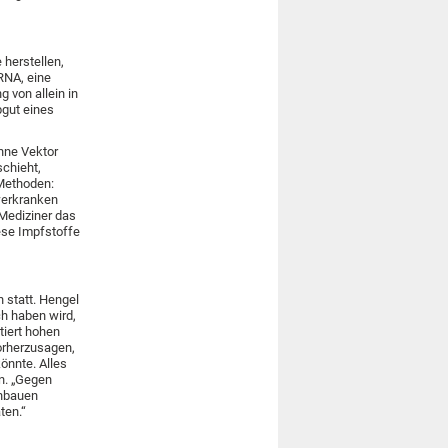
 herstellen,
RNA, eine
 von allein in
bgut eines
Ohne Vektor
schieht,
 Methoden:
hwerkranken
 Mediziner das
ese Impfstoffe
 statt. Hengel
ch haben wird,
tiert hohen
vorherzusagen,
önnte. Alles
n. „Gegen
inbauen
ten.“