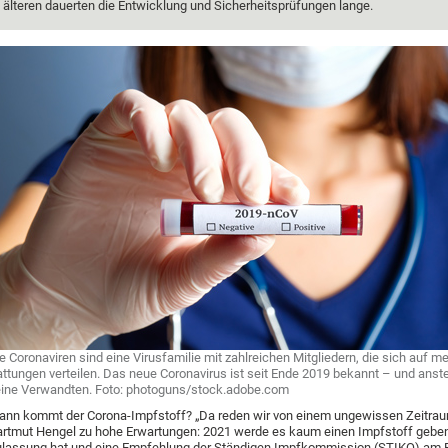
älteren dauerten die Entwicklung und Sicherheitsprüfungen lange.
e Coronaviren sind eine Virusfamilie mit zahlreichen Mitgliedern, die sich auf m
ttungen verteilen. Das neue Coronavirus ist seit Ende 2019 bekannt – und anst
ine Verwandten. Foto: photoguns/stock.adobe.com
nn kommt der Corona-Impfstoff? „Da reden wir von einem ungewissen Zeitrau
rtmut Hengel zu hohe Erwartungen: 2021 werde es kaum einen Impfstoff geben
lassung hat und eine Empfehlung der Ständigen Impfkommission (STIKO) am 