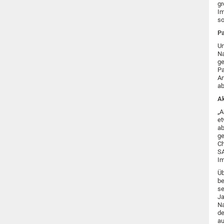
gr
Im
so
Pa
Un
Na
ge
Pa
An
ab
Ak
„A
et
ab
ge
Ch
SA
Im
Üb
be
se
Ja
Na
de
au