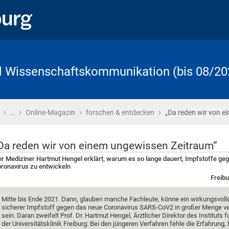
d Wissenschaftskommunikation (bis 08/20
›
›
›
›
Startseite
…
Online-Magazin
forschen & entdecken
„Da reden wir von e
Da reden wir von einem ungewissen Zeitraum“
r Mediziner Hartmut Hengel erklärt, warum es so lange dauert, Impfstoffe ge
ronavirus zu entwickeln
Freibu
Mitte bis Ende 2021. Dann, glauben manche Fachleute, könne ein wirkungsvoll
sicherer Impfstoff gegen das neue Coronavirus SARS-CoV2 in großer Menge v
sein. Daran zweifelt Prof. Dr. Hartmut Hengel, Ärztlicher Direktor des Instituts f
der Universitätsklinik Freiburg: Bei den jüngeren Verfahren fehle die Erfahrung, 