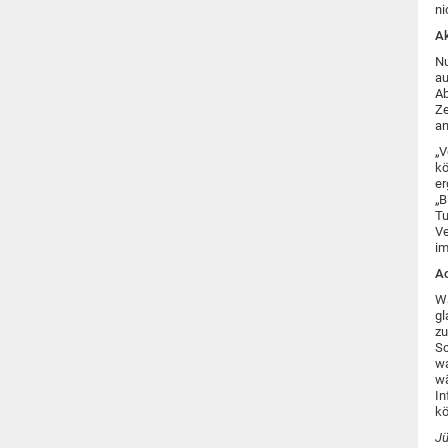
ni
Ak
Nu
au
Ab
Ze
an
„V
kö
er
„B
Tu
Ve
im
Ac
Wa
gl
zu
Sc
wa
wä
In
kö
Jü