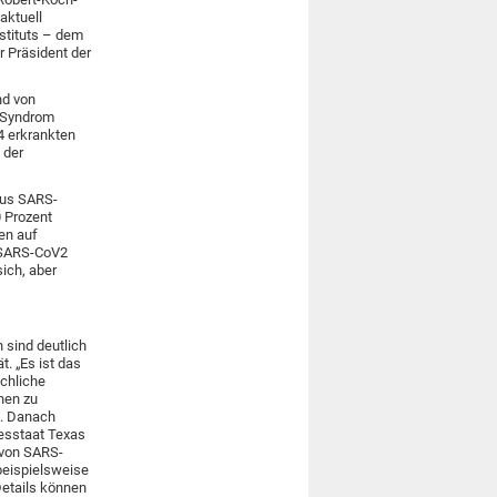
aktuell
nstituts – dem
r Präsident der
nd von
e Syndrom
4 erkrankten
 der
rus SARS-
0 Prozent
en auf
e SARS-CoV2
sich, aber
 sind deutlich
t. „Es ist das
schliche
nen zu
n. Danach
esstaat Texas
 von SARS-
beispielsweise
Details können