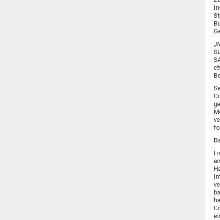
In
St
Bu
Ge
„W
Sü
SA
et
Be
Se
Co
ge
Me
ve
fo
Da
En
an
Ha
Im
ve
ba
ha
Co
ei