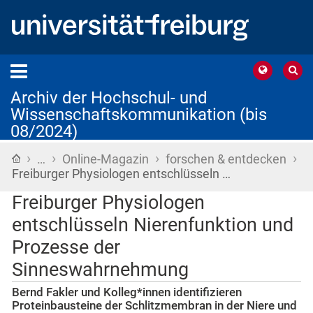
Archiv der Hochschul- und
Wissenschaftskommunikation (bis
08/2024)
›
›
›
›
Startseite
…
Online-Magazin
forschen & entdecken
Freiburger Physiologen entschlüsseln …
Freiburger Physiologen
entschlüsseln Nierenfunktion und
Prozesse der
Sinneswahrnehmung
Bernd Fakler und Kolleg*innen identifizieren
Proteinbausteine der Schlitzmembran in der Niere und