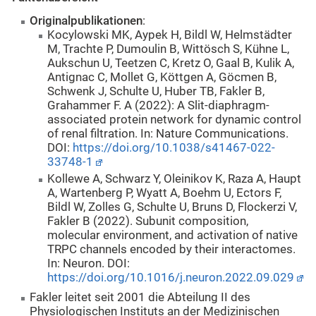
Originalpublikationen
:
Kocylowski MK, Aypek H, Bildl W, Helmstädter
M, Trachte P, Dumoulin B, Wittösch S, Kühne L,
Aukschun U, Teetzen C, Kretz O, Gaal B, Kulik A,
Antignac C, Mollet G, Köttgen A, Göcmen B,
Schwenk J, Schulte U, Huber TB, Fakler B,
Grahammer F. A (2022): A Slit-diaphragm-
associated protein network for dynamic control
of renal filtration. In: Nature Communications.
DOI:
https://doi.org/10.1038/s41467-022-
33748-1
Kollewe A, Schwarz Y, Oleinikov K, Raza A, Haupt
A, Wartenberg P, Wyatt A, Boehm U, Ectors F,
Bildl W, Zolles G, Schulte U, Bruns D, Flockerzi V,
Fakler B (2022). Subunit composition,
molecular environment, and activation of native
TRPC channels encoded by their interactomes.
In: Neuron. DOI:
https://doi.org/10.1016/j.neuron.2022.09.029
Fakler leitet seit 2001 die Abteilung II des
Physiologischen Instituts an der Medizinischen