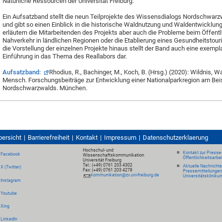
Natürliche Ressourcen der Universität Freiburg.
Ein Aufsatzband stellt die neun Teilprojekte des Wissensdialogs Nordschwarz
und gibt so einen Einblick in die historische Waldnutzung und Waldentwicklu
erläutern die Mitarbeitenden des Projekts aber auch die Probleme beim Öffent
Nahverkehr in ländlichen Regionen oder die Etablierung eines Gesundheitstour
die Vorstellung der einzelnen Projekte hinaus stellt der Band auch eine exempl
Einführung in das Thema des Reallabors dar.
Aufsatzband:
Rhodius, R., Bachinger, M., Koch, B. (Hrsg.) (2020): Wildnis, Wa
Mensch. Forschungsbeiträge zur Entwicklung einer Nationalparkregion am Bei
Nordschwarzwalds. München.
bersicht
Barrierefreiheit
Kontakt
Impressum
Datenschutzerklaerung
Hochschul- und
Kontakt zur Presse
Facebook
Wissenschaftskommunikation
Öffentlichkeitsarbe
Universität Freiburg
Tel.: (+49) 0761 203 4302
Aktuelle Nachricht
X (Twitter)
Fax: (+49) 0761 203 4278
Pressemitteilungen
kommunikation@zv.uni-freiburg.de
Universitätskliniku
Instagram
Youtube
Xing
LinkedIn