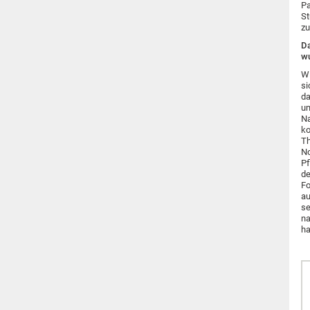
Pa
St
zu
Da
wu
Wi
si
da
um
Na
ko
Th
No
Pf
de
Fo
au
se
na
ha