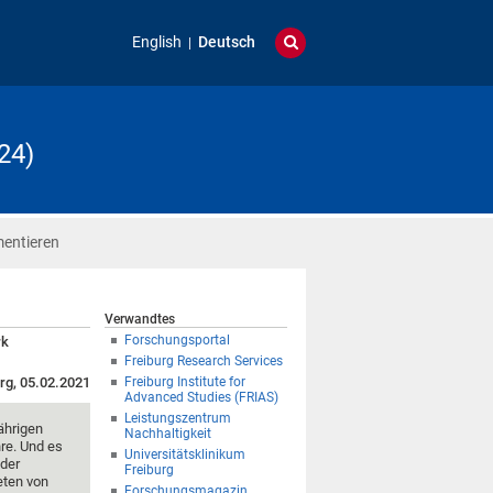
English
Deutsch
24)
mentieren
Verwandtes
Forschungsportal
rk
Freiburg Research Services
rg, 05.02.2021
Freiburg Institute for
Advanced Studies (FRIAS)
Leistungszentrum
ährigen
Nachhaltigkeit
re. Und es
Universitätsklinikum
 der
Freiburg
eten von
Forschungsmagazin