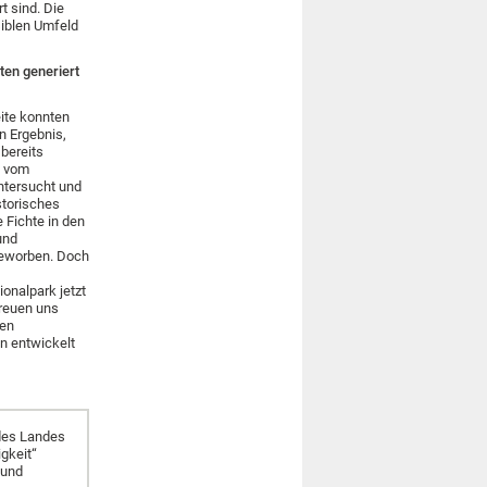
t sind. Die
siblen Umfeld
ten generiert
eite konnten
n Ergebnis,
bereits
d vom
ntersucht und
storisches
 Fichte in den
und
 geworben. Doch
onalpark jetzt
reuen uns
nen
en entwickelt
des Landes
gkeit“
 und