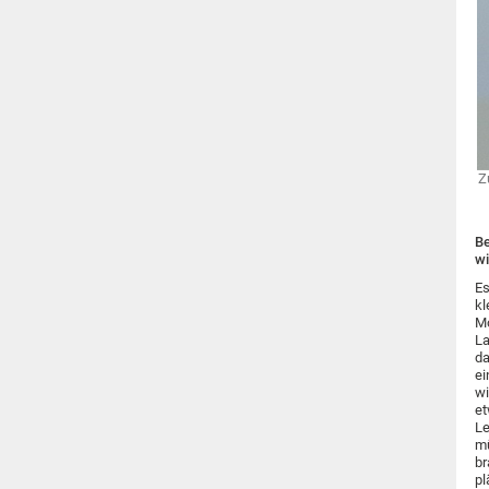
Z
Be
wi
Es
kl
Mo
La
da
ei
wi
et
Le
mü
br
pl