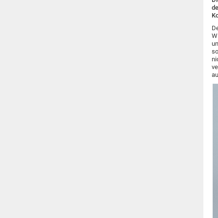
de
Ko
De
Wi
un
so
ni
ve
au