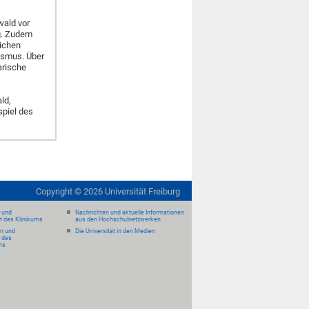
wald vor
ng. Zudem
lichen
ismus. Über
arische
ld,
spiel des
Copyright ©
2026
Universität Freiburg
- und
Nachrichten und aktuelle Informationen
it des Klinikums
aus den Hochschulnetzwerken
en und
Die Universität in den Medien
 des
ms