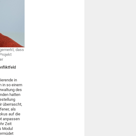
 gemerkt, dass
Projekt
er
nfliktfeld
dierende in
n in so einem
erwaltung des
enden hatten
estellung
r überrascht,
fener, als
okus auf die
pt anpassen
hr Zeit
es Modul
 ermüdet