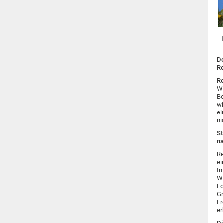
De
Re
Re
Wi
Be
wi
ei
ni
St
na
Re
ei
In
Wi
Fo
Gr
Fr
er
Di