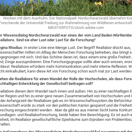
Werben mit dem Auerhuhn: Der Nationalpark Nordschwarzwald übernahm Kon
Forschende der Universität Freiburg zur Wahrnehmung von Wildtieren entwickelt
MEISTERFOTO/stock.adobe.com
r Wissensdialog Nordschwarzwald war eines der vom Land Baden-Württember
allabore. Sind sie eher Lust oder Last für die Forschung?
gina Rhodius:
In erster Linie eine Menge Lust. Der Begriff Reallabor drückt aus,
ssenschaftler mitten im Alltag der Menschen Forschung betreiben, das bringt
gegnungen mit sich. Und das Schöne daran ist, dass einem eine große Freihei
rd, Dinge auszuprobieren. Eine Forschungsgruppe sollte aber auch wissen, wora
nlässt. Reallabore erfordern mehr Kommunikation und mehr interne Reflexion.
cht einkalkuliert, kann diese Art von Forschung schon auch mal zur Last werden
ehen die Reallabore für einen Wandel der Rolle der Hochschulen, als dass For
chhaltigen Entwicklung der Gesellschaft beitragen soll?
allabore dienen dem Wandel nach innen und außen. Hin zu einer nachhaltigen 
ner Region und hin zu einer ganz neuen Zusammenarbeit von Hochschulen und 
 der Anfangszeit der Reallabore gab es im Wissenschaftssystem die Befürchtun
ssenschaft würde zu stark vor den politischen Karren gespannt und die Freiheit
rschung eingeschränkt werden. Aber da gibt es aus meiner Sicht keine Konkur
undlagen- und Reallaborforschung, beide haben ihre Berechtigung. Es ist auch e
eiheit, im Reallabor gesellschaftliche Spielräume zum Erproben von Problemlös
halten.
e Anfangsphase des Wissensdialogs Nordschwarzwald fiel zusammen mit de