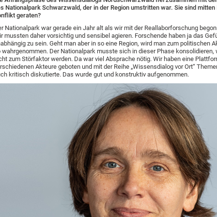
s Nationalpark Schwarzwald, der in der Region umstritten war. Sie sind mitten 
nflikt geraten?
r Nationalpark war gerade ein Jahr alt als wir mit der Reallaborforschung bego
r mussten daher vorsichtig und sensibel agieren. Forschende haben ja das Gefü
abhängig zu sein. Geht man aber in so eine Region, wird man zum politischen A
 wahrgenommen. Der Nationalpark musste sich in dieser Phase konsolidieren, w
cht zum Störfaktor werden. Da war viel Absprache nötig. Wir haben eine Plattfor
rschiedenen Akteure geboten und mit der Reihe „Wissensdialog vor Ort“ Themen
ch kritisch diskutierte. Das wurde gut und konstruktiv aufgenommen.