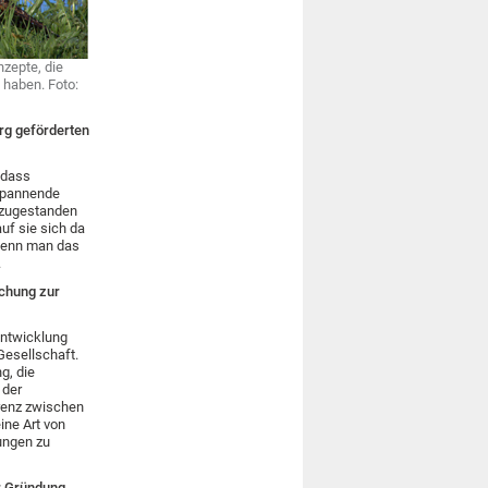
zepte, die
 haben. Foto:
g geförderten
 dass
 spannende
t zugestanden
uf sie sich da
 Wenn man das
.
schung zur
Entwicklung
Gesellschaft.
g, die
 der
renz zwischen
ine Art von
ungen zu
r Gründung