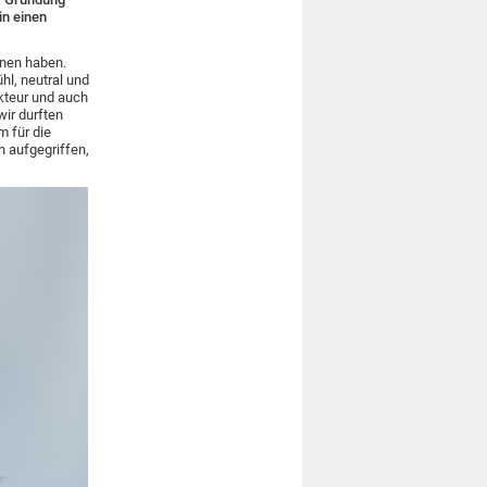
in einen
nnen haben.
hl, neutral und
kteur und auch
ir durften
m für die
 aufgegriffen,