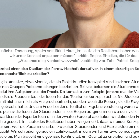
unächst Forschung, später verstärkt Lehre: „Im Laufe des Reallabors haben wir
wir unser Konzept anpassen müssen“, erklärt Regina Rhodius, die für das 
„Wissensdialog Nordschwarzwald“ zuständig war. Foto: Patrick Seeg
reitet einen das Studium der Forstwirtschaft darauf vor, in einem derartigen Ko
ssenschaftlich zu arbeiten?
 gibt Ansätze, etwa Module, die als Projektstudien konzipiert sind, in denen Stu
einen Gruppen Problemstellungen bearbeiten. Bei uns bekamen die Studierende
dul ihre Aufgaben aus der Praxis. Da kam also zum Beispiel jemand aus der V
ndkreis Freudenstadt, der Ideen für das Tourismuskonzept suchte. Die Studier
mit nicht nur mich als Ansprechpartnerin, sondern auch die Person, die die Frag
ngebracht hatte. Und am Ende, bei der öffentlichen Ergebnisvorstellung waren wi
e positiv die Ideen der Studierenden in der Region aufgenommen wurden, viel of
wa Ideen der Expertenteams. In der zweiten Förderphase haben wir daher den F
hre gesetzt. Im Laufe des Reallabors haben wir gemerkt, dass wir unser Konze
ssen, weil die Zusammenarbeit zwischen Studierenden und Praxisakteuren me
aucht. Wir schreiben gerade ein Lehrkonzept, in dem wir für ein zweisemestrig
ädieren. Man braucht eine gewisse Kontinuität, um Qualität zu erreichen und es