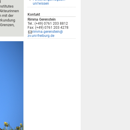
t
uni’wissen
stitutes
 Akteurinnen
Kontakt
 mit der
Rimma Gerenstein
erkundung
Tel.: (+49) 0761 203 8812
 Grenzen,
Fax: (+49) 0761 203 4278
rimma.gerenstein@
zv.uni-freiburg.de