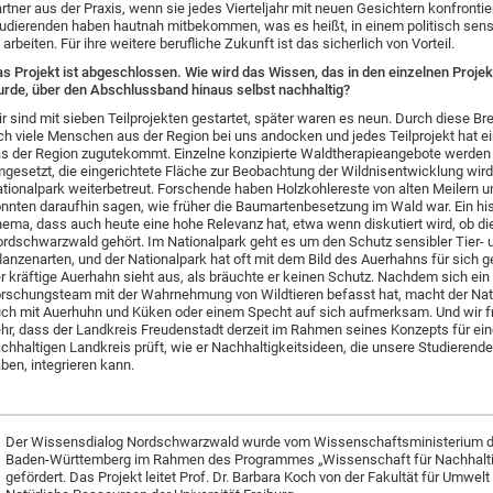
rtner aus der Praxis, wenn sie jedes Vierteljahr mit neuen Gesichtern konfrontier
udierenden haben hautnah mitbekommen, was es heißt, in einem politisch sen
 arbeiten. Für ihre weitere berufliche Zukunft ist das sicherlich von Vorteil.
s Projekt ist abgeschlossen. Wie wird das Wissen, das in den einzelnen Projek
rde, über den Abschlussband hinaus selbst nachhaltig?
r sind mit sieben Teilprojekten gestartet, später waren es neun. Durch diese Br
ch viele Menschen aus der Region bei uns andocken und jedes Teilprojekt hat ei
s der Region zugutekommt. Einzelne konzipierte Waldtherapieangebote werden 
gesetzt, die eingerichtete Fläche zur Beobachtung der Wildnisentwicklung wir
tionalpark weiterbetreut. Forschende haben Holzkohlereste von alten Meilern u
nnten daraufhin sagen, wie früher die Baumartenbesetzung im Wald war. Ein hi
ema, dass auch heute eine hohe Relevanz hat, etwa wenn diskutiert wird, ob die
rdschwarzwald gehört. Im Nationalpark geht es um den Schutz sensibler Tier- 
lanzenarten, und der Nationalpark hat oft mit dem Bild des Auerhahns für sich
r kräftige Auerhahn sieht aus, als bräuchte er keinen Schutz. Nachdem sich ein
rschungsteam mit der Wahrnehmung von Wildtieren befasst hat, macht der Nati
ch mit Auerhuhn und Küken oder einem Specht auf sich aufmerksam. Und wir f
hr, dass der Landkreis Freudenstadt derzeit im Rahmen seines Konzepts für ei
chhaltigen Landkreis prüft, wie er Nachhaltigkeitsideen, die unsere Studierend
ben, integrieren kann.
Der Wissensdialog Nordschwarzwald wurde vom Wissenschaftsministerium 
Baden-Württemberg im Rahmen des Programmes „Wissenschaft für Nachhalti
gefördert. Das Projekt leitet Prof. Dr. Barbara Koch von der Fakultät für Umwelt