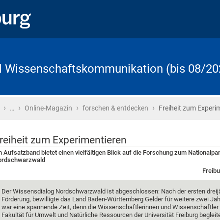
d Wissenschaftskommunikation (bis 08/20
›
›
›
›
Startseite
…
Online-Magazin
forschen & entdecken
Freiheit zum Experi
reiheit zum Experimentieren
n Aufsatzband bietet einen vielfältigen Blick auf die Forschung zum Nationalpa
ordschwarzwald
Freibu
Der Wissensdialog Nordschwarzwald ist abgeschlossen: Nach der ersten dreij
Förderung, bewilligte das Land Baden-Württemberg Gelder für weitere zwei Jah
war eine spannende Zeit, denn die Wissenschaftlerinnen und Wissenschaftler
Fakultät für Umwelt und Natürliche Ressourcen der Universität Freiburg begleit