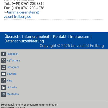
Tel.: (+49) 0761 203 8812
Fax: (+49) 0761 203 4278
rimma.gerenstein@
zv.uni-freiburg.de
Übersicht
Barrierefreiheit
Kontakt
Impressum
Datenschutzerklaerung
Copyright ©
2026
Universität Freiburg
Facebook
X (Twitter)
Instagram
Youtube
Xing
LinkedIn
Mastodon
Hochschul- und Wissenschaftskommunikation
Universität Freiburg