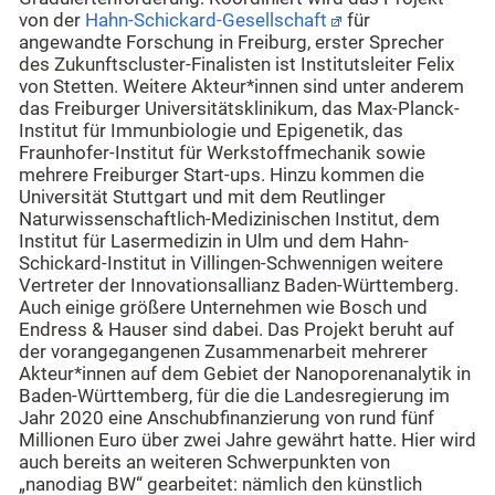
von der
Hahn-Schickard-Gesellschaft
für
angewandte Forschung in Freiburg, erster Sprecher
des Zukunftscluster-Finalisten ist Institutsleiter Felix
von Stetten. Weitere Akteur*innen sind unter anderem
das Freiburger Universitätsklinikum, das Max-Planck-
Institut für Immunbiologie und Epigenetik, das
Fraunhofer-Institut für Werkstoffmechanik sowie
mehrere Freiburger Start-ups. Hinzu kommen die
Universität Stuttgart und mit dem Reutlinger
Naturwissenschaftlich-Medizinischen Institut, dem
Institut für Lasermedizin in Ulm und dem Hahn-
Schickard-Institut in Villingen-Schwennigen weitere
Vertreter der Innovationsallianz Baden-Württemberg.
Auch einige größere Unternehmen wie Bosch und
Endress & Hauser sind dabei. Das Projekt beruht auf
der vorangegangenen Zusammenarbeit mehrerer
Akteur*innen auf dem Gebiet der Nanoporenanalytik in
Baden-Württemberg, für die die Landesregierung im
Jahr 2020 eine Anschubfinanzierung von rund fünf
Millionen Euro über zwei Jahre gewährt hatte. Hier wird
auch bereits an weiteren Schwerpunkten von
„nanodiag BW“ gearbeitet: nämlich den künstlich