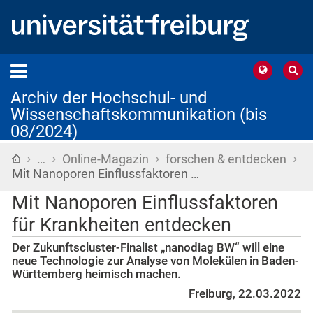
Archiv der Hochschul- und
Wissenschaftskommunikation (bis
08/2024)
›
›
›
›
Startseite
…
Online-Magazin
forschen & entdecken
Mit Nanoporen Einflussfaktoren …
Mit Nanoporen Einflussfaktoren
für Krankheiten entdecken
Der Zukunftscluster-Finalist „nanodiag BW“ will eine
neue Technologie zur Analyse von Molekülen in Baden-
Württemberg heimisch machen.
Freiburg, 22.03.2022