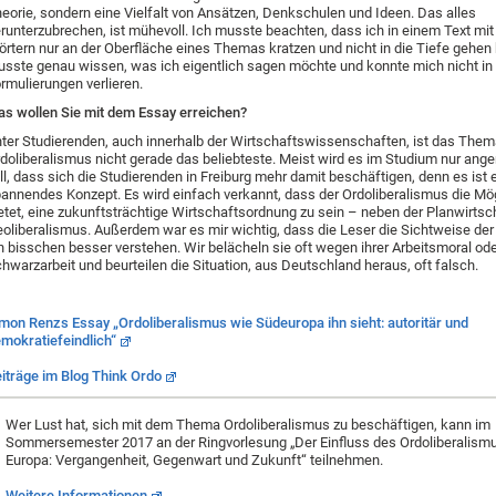
eorie, sondern eine Vielfalt von Ansätzen, Denkschulen und Ideen. Das alles
runterzubrechen, ist mühevoll. Ich musste beachten, dass ich in einem Text mi
rtern nur an der Oberfläche eines Themas kratzen und nicht in die Tiefe gehen 
sste genau wissen, was ich eigentlich sagen möchte und konnte mich nicht in
rmulierungen verlieren.
s wollen Sie mit dem Essay erreichen?
ter Studierenden, auch innerhalb der Wirtschaftswissenschaften, ist das The
doliberalismus nicht gerade das beliebteste. Meist wird es im Studium nur ange
ll, dass sich die Studierenden in Freiburg mehr damit beschäftigen, denn es ist 
annendes Konzept. Es wird einfach verkannt, dass der Ordoliberalismus die Mög
etet, eine zukunftsträchtige Wirtschaftsordnung zu sein – neben der Planwirts
oliberalismus. Außerdem war es mir wichtig, dass die Leser die Sichtweise de
n bisschen besser verstehen. Wir belächeln sie oft wegen ihrer Arbeitsmoral ode
hwarzarbeit und beurteilen die Situation, aus Deutschland heraus, oft falsch.
mon Renzs Essay „Ordoliberalismus wie Südeuropa ihn sieht: autoritär und
mokratiefeindlich“
iträge im Blog Think Ordo
Wer Lust hat, sich mit dem Thema Ordoliberalismus zu beschäftigen, kann im
Sommersemester 2017 an der Ringvorlesung „Der Einfluss des Ordoliberalismu
Europa: Vergangenheit, Gegenwart und Zukunft“ teilnehmen.
Weitere Informationen