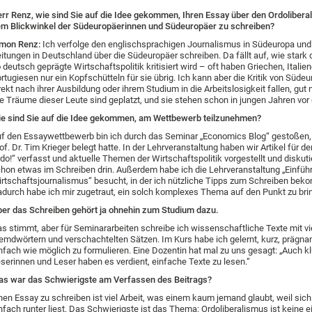
rr Renz, wie sind Sie auf die Idee gekommen, Ihren Essay über den Ordolibera
m Blickwinkel der Südeuropäerinnen und Südeuropäer zu schreiben?
mon Renz:
Ich verfolge den englischsprachigen Journalismus in Südeuropa und
itungen in Deutschland über die Südeuropäer schreiben. Da fällt auf, wie stark 
 deutsch geprägte Wirtschaftspolitik kritisiert wird – oft haben Griechen, Italie
rtugiesen nur ein Kopfschütteln für sie übrig. Ich kann aber die Kritik von Südeu
rekt nach ihrer Ausbildung oder ihrem Studium in die Arbeitslosigkeit fallen, gut 
e Träume dieser Leute sind geplatzt, und sie stehen schon in jungen Jahren vor
e sind Sie auf die Idee gekommen, am Wettbewerb teilzunehmen?
f den Essaywettbewerb bin ich durch das Seminar „Economics Blog“ gestoßen, 
of. Dr. Tim Krieger belegt hatte. In der Lehrveranstaltung haben wir Artikel für d
do!“ verfasst und aktuelle Themen der Wirtschaftspolitik vorgestellt und diskutie
hon etwas im Schreiben drin. Außerdem habe ich die Lehrveranstaltung „Einfüh
rtschaftsjournalismus“ besucht, in der ich nützliche Tipps zum Schreiben be
durch habe ich mir zugetraut, ein solch komplexes Thema auf den Punkt zu bri
er das Schreiben gehört ja ohnehin zum Studium dazu.
s stimmt, aber für Seminararbeiten schreibe ich wissenschaftliche Texte mit vi
emdwörtern und verschachtelten Sätzen. Im Kurs habe ich gelernt, kurz, prägna
nfach wie möglich zu formulieren. Eine Dozentin hat mal zu uns gesagt: „Auch k
serinnen und Leser haben es verdient, einfache Texte zu lesen.“
s war das Schwierigste am Verfassen des Beitrags?
nen Essay zu schreiben ist viel Arbeit, was einem kaum jemand glaubt, weil sic
nfach runter liest. Das Schwierigste ist das Thema: Ordoliberalismus ist keine e