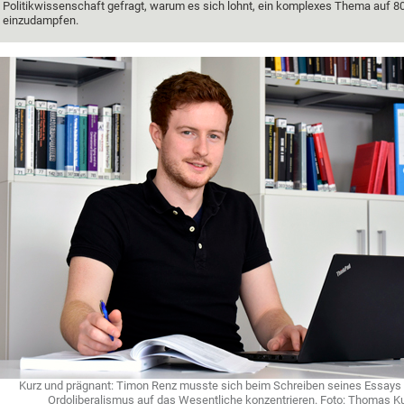
Politikwissenschaft gefragt, warum es sich lohnt, ein komplexes Thema auf 8
einzudampfen.
Kurz und prägnant: Timon Renz musste sich beim Schreiben seines Essays
Ordoliberalismus auf das Wesentliche konzentrieren. Foto: Thomas K