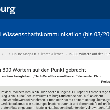
d Wissenschaftskommunikation (bis 08/20
›
›
›
›
Startseite
…
Online-Magazin
lehren & lernen
In 800 Wörtern auf den Pu
n 800 Wörtern auf den Punkt gebracht
mon Renz belegte beim „Think-Ordo! Essaywettbewerb“ den ersten Platz
Freibu
Ist der Ordoliberalismus ein Fluch oder ein Segen für Europa? Mit dieser Frage f
Blog „Think Ordo!“ der Universität Freiburg Studierende dazu auf, an einem
Essaywettbewerb teilzunehmen. Timon Renz hat mit seinem Beitrag überzeugt:
„Ordoliberalismus wie Südeuropa ihn sieht: autoritär und demokratiefeindlich“ 
ersten Platz eingebracht. Mariella Hutt hat den Studenten der Volkswirtschafts