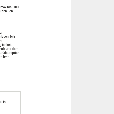
t maximal 1000
kann. Ich
ma
rissen. Ich
ein
lichkeit
chaft und dem
r Südeuropäer
r ihrer
s in