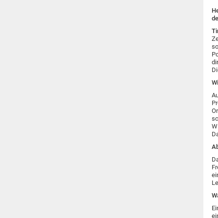
He
de
Ti
Ze
so
Po
di
Di
Wi
Au
Pr
Or
sc
Wi
Da
Ab
Da
Fr
ei
Le
Wa
Ei
ei