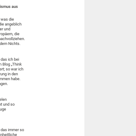
lismus aus
 was die
die angeblich
ner und
ropäern, die
nachvollziehen.
 dem Nichts.
das ich bei
en Blog „Think
rt; so war ich
rung in den
kommen habe.
ngen.
elen
nt und so
luge
h das immer so
inheitliche