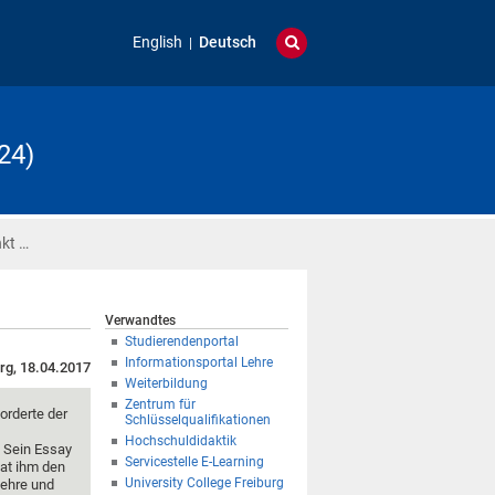
English
Deutsch
24)
nkt …
Verwandtes
Studierendenportal
Informationsportal Lehre
rg, 18.04.2017
Weiterbildung
Zentrum für
orderte der
Schlüsselqualifikationen
Hochschuldidaktik
 Sein Essay
Servicestelle E-Learning
hat ihm den
University College Freiburg
lehre und