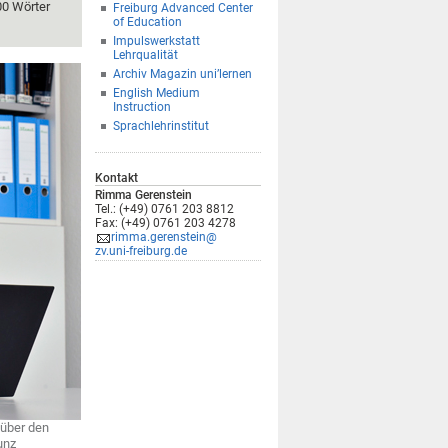
00 Wörter
Freiburg Advanced Center
of Education
Impulswerkstatt
Lehrqualität
Archiv Magazin uni’lernen
English Medium
Instruction
Sprachlehrinstitut
Kontakt
Rimma Gerenstein
Tel.: (+49) 0761 203 8812
Fax: (+49) 0761 203 4278
rimma.gerenstein@
zv.uni-freiburg.de
 über den
unz