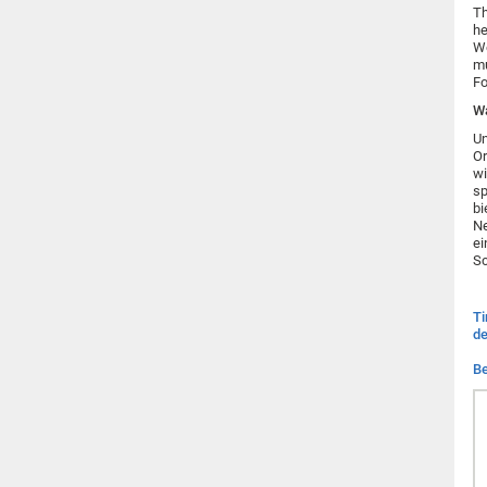
Th
he
Wö
mu
Fo
Wa
Un
Or
wi
sp
bi
Ne
ei
Sc
Ti
de
Be