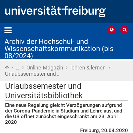
Archiv der Hochschul- und
Wissenschaftskommunikation (bis
08/2024)
›
›
›
›
Startseite
…
Online-Magazin
lehren & lernen
Urlaubssemester und …
Urlaubssemester und
Universitätsbibliothek
Eine neue Regelung gleicht Verzögerungen aufgrund
der Corona-Pandemie in Studium und Lehre aus, und
die UB öffnet zunächst eingeschränkt am 23. April
2020
Freiburg, 20.04.2020