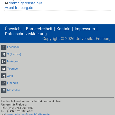
rimma.gerenstein@
zv.uni-freiburg.de
Übersicht
Barrierefreiheit
Kontakt
Impressum
Datenschutzerklaerung
Copyright ©
2026
Universität Freiburg
Facebook
X (Twitter)
Instagram
Youtube
Xing
LinkedIn
Mastodon
Hochschul- und Wissenschaftskommunikation
Universität Freiburg
Tel.: (+49) 0761 203 4302
Fax: (+49) 0761 203 4278
kommunikation@zv.uni-freiburg.de