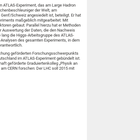
, am ATLAS-Experiment, das am Large Hadron
ilchenbeschleuniger der Welt, am
nf/Schweiz angesiedelt ist, beteiligt. Er hat
riments maßgeblich mitgearbeitet. Mit
toren gebaut. Parallel hierzu hat er Methoden
r Auswertung der Daten, die den Nachweis
re lang die Higgs-Arbeitsgruppe des ATLAS-
ik-Analysen des gesamten Experiments, in dem
rantwortlich.
schung geförderten Forschungsschwerpunkts
tschland im ATLAS-Experiment gebündelt ist.
aft geförderte Graduiertenkolleg „Physik an
n am CERN forschen: Der LHC soll 2015 mit