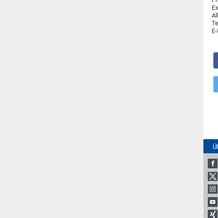
Ex
Al
Te
E-
Ü