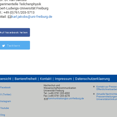
perimentelle Teilchenphysik
bert-Ludwigs-Universität Freiburg
l.: +49 (0)761/203-5713
Mail:
karl.jakobs@uni-freiburg.de
bersicht
Barrierefreiheit
Kontakt
Impressum
Datenschutzerklaerung
Hochschul- und
Kontakt zur Presse
Facebook
Wissenschaftskommunikation
Öffentlichkeitsarbe
Universität Freiburg
Tel.: (+49) 0761 203 4302
Aktuelle Nachricht
X (Twitter)
Fax: (+49) 0761 203 4278
Pressemitteilungen
kommunikation@zv.uni-freiburg.de
Universitätskliniku
Instagram
Youtube
Xing