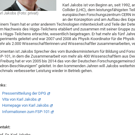
Karl Jakobs ist von Beginn an, seit 1992
Collider (LHC), dem leistungsfähigsten Te
rl Jakobs (Foto: privat)
europäischen Forschungszentrum CERN in Ge
an der Konzeption und am Aufbau des Expe
inem Team hat er unter anderem Technologien mitentwickelt und Teile der Detek
m Nachweis des Higgs-Teilchens etabliert und zusammen mit seiner Gruppe zu
s Higgs-Teilchens erbrachte, wesentlich beigetragen. Er hat mehr als fünf Jah
periments geleitet und war 2007 und 2008 als Physik-Koordinator für die Phys
hr als 2.000 Wissenschaftlerinnen und Wissenschaftler zusammenarbeiten, ve
mentan ist Jakobs Sprecher des vom Bundesministerium für Bildung und For
P-101, in dem die Zusammenarbeit von mehr als 400 Wissenschaftlern aus Deu
 Freiburg hat er von 2005 bis 2014 das von der Deutschen Forschungsgemeinsch
dron-Beschleunigern“ geleitet. In den kommenden Jahren will Jakobs weiterhi
chmals verbesserter Leistung wieder in Betrieb gehen.
nks:
Pressemitteilung der DPG
Vita von Karl Jakobs
Homepage von Karl Jakobs
Informationen zum FSP-101
ntakt:
of. Dr. Karl Jakobs