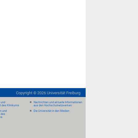
Copyright ©
2026
Universität Freiburg
- und
Nachrichten und aktuelle Informationen
it des Klinikums
aus den Hochschulnetzwerken
en und
Die Universität in den Medien
 des
ms