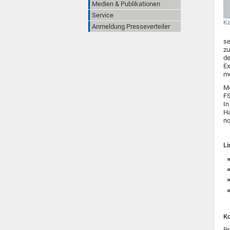
Medien & Publikationen
Service
Ka
Anmeldung Presseverteiler
se
zu
de
Ex
me
Mo
FS
In
Ha
no
Li
Ko
Pr