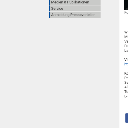
Medien & Publikationen
Service
Fo
Anmeldung Presseverteiler
Wo
Mü
Ve
Fr
La
Vi
ht
Ko
Pr
Se
Al
Te
E-