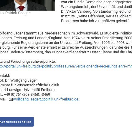
war ein für die Gemeinbelange engagierter 
Wirkungsbereich, der Universität, und darüb
Dr.
Viktor Vanberg
, Vorstandsmitglied und
to: Patrick Seeger
Instituts. „Seine Offenheit, Verlässlichke
Problemen habe ich zu schätzen gelernt.“
lfgang Jäger stammt aus Niedereschach im Schwarzwald. Er studierte Politikwi
nchen, Freiburg und London/England. Von 1974 bis zu seiner Emeritierung 2008 
rgleichende Regierungslehre an der Universität Freiburg. Von 1995 bis 2008 war 
eiburg. Für seine Verdienste erhielt er zahlreiche Auszeichnungen, darunter dre
ndes Baden-Württemberg, das Bundesverdienstkreuz Erster Klasse und die Ehre
ta und Forschungsschwerpunkte:
tp://portal.uni-freiburg.de/politik/professuren/vergleichende-regierungslehre/m
ntakt:
of. Dr. Wolfgang Jäger
minar für Wissenschaftliche Politik
bert-Ludwigs-Universität Freiburg
l.: +49 (0)761/203-3468, -3469
Mail:
wolfgang.jaeger@politik.uni-freiburg.de