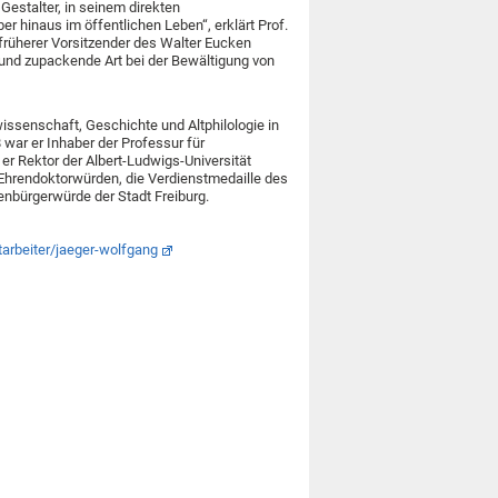
Gestalter, in seinem direkten
er hinaus im öffentlichen Leben“, erklärt Prof.
 früherer Vorsitzender des Walter Eucken
it und zupackende Art bei der Bewältigung von
ssenschaft, Geschichte und Altphilologie in
war er Inhaber der Professur für
er Rektor der Albert-Ludwigs-Universität
i Ehrendoktorwürden, die Verdienstmedaille des
nbürgerwürde der Stadt Freiburg.
itarbeiter/jaeger-wolfgang