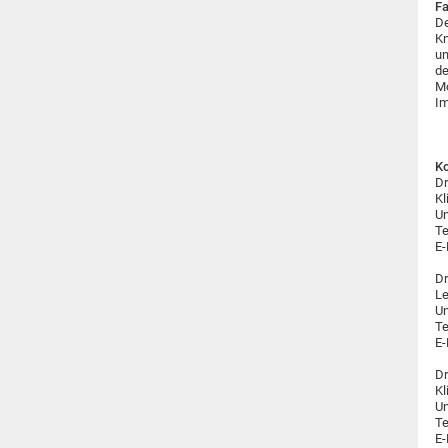
Fa
De
Kn
un
de
Mo
Im
Ko
Dr
Kl
Un
Te
E-
Dr
Le
Un
Te
E-
Dr
Kl
Un
Te
E-