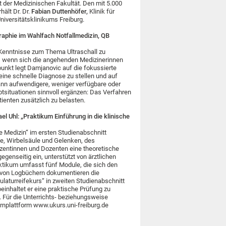
der Medizinischen Fakultät. Den mit 5.000
hält Dr. Dr.
Fabian Duttenhöfer,
Klinik für
niversitätsklinikums Freiburg.
aphie im Wahlfach Notfallmedizin, QB
 Kenntnisse zum Thema Ultraschall zu
rst, wenn sich die angehenden Medizinerinnen
punkt legt Damjanovic auf die fokussierte
 eine schnelle Diagnose zu stellen und auf
nn aufwendigere, weniger verfügbare oder
situationen sinnvoll ergänzen: Das Verfahren
tienten zusätzlich zu belasten.
el Uhl: „Praktikum Einführung in die klinische
e Medizin“ im ersten Studienabschnitt
e, Wirbelsäule und Gelenken, des
zentinnen und Dozenten eine theoretische
genseitig ein, unterstützt von ärztlichen
ktikum umfasst fünf Module, die sich den
e von Logbüchern dokumentieren die
ulaturreifekurs“ in zweiten Studienabschnitt
inhaltet er eine praktische Prüfung zu
Für die Unterrichts- beziehungsweise
rnplattform www.ukurs.uni-freiburg.de