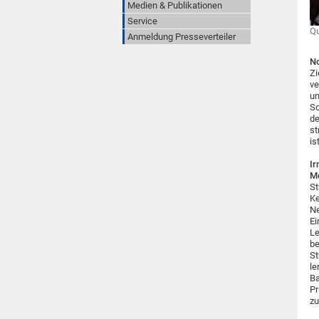
Medien & Publikationen
Service
Qu
Anmeldung Presseverteiler
No
Zi
ve
un
So
de
st
is
Ir
Me
St
Ke
Ne
Ei
Le
be
St
le
Ba
Pr
zu