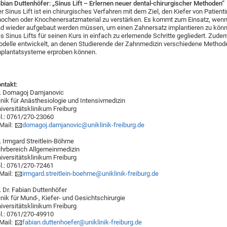
bian Duttenhöfer: „Sinus Lift – Erlernen neuer dental-chirurgischer Methoden“
r Sinus Lift ist ein chirurgisches Verfahren mit dem Ziel, den Kiefer von Patien
ochen oder Knochenersatzmaterial zu verstärken. Es kommt zum Einsatz, wenn
d wieder aufgebaut werden müssen, um einen Zahnersatz implantieren zu könn
s Sinus Lifts für seinen Kurs in einfach zu erlernende Schritte gegliedert. Zu
delle entwickelt, an denen Studierende der Zahnmedizin verschiedene Method
plantatsysteme erproben können.
ntakt:
. Domagoj Damjanovic
inik für Anästhesiologie und Intensivmedizin
iversitätsklinikum Freiburg
l.: 0761/270-23060
Mail:
domagoj.damjanovic@uniklinik-freiburg.de
. Irmgard Streitlein-Böhme
hrbereich Allgemeinmedizin
iversitätsklinikum Freiburg
l.: 0761/270-72461
Mail:
irmgard.streitlein-boehme@uniklinik-freiburg.de
. Dr. Fabian Duttenhöfer
inik für Mund-, Kiefer- und Gesichtschirurgie
iversitätsklinikum Freiburg
l.: 0761/270-49910
Mail:
fabian.duttenhoefer@uniklinik-freiburg.de