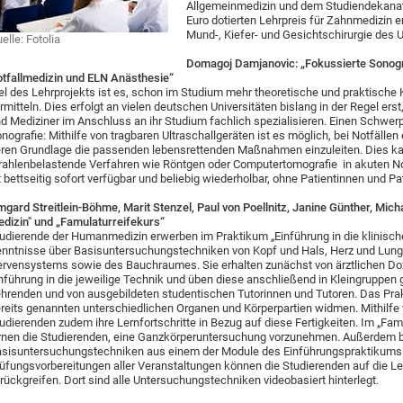
Allgemeinmedizin und dem Studiendekanat 
Euro dotierten Lehrpreis für Zahnmedizin er
Mund-, Kiefer- und Gesichtschirurgie des U
elle: Fotolia
Domagoj Damjanovic: „Fokussierte Sonogr
tfallmedizin und ELN Anästhesie“
el des Lehrprojekts ist es, schon im Studium mehr theoretische und praktische
rmitteln. Dies erfolgt an vielen deutschen Universitäten bislang in der Regel e
d Mediziner im Anschluss an ihr Studium fachlich spezialisieren. Einen Schwer
nografie: Mithilfe von tragbaren Ultraschallgeräten ist es möglich, bei Notfällen
ren Grundlage die passenden lebensrettenden Maßnahmen einzuleiten. Dies ka
rahlenbelastende Verfahren wie Röntgen oder Computertomografie in akuten Not
t bettseitig sofort verfügbar und beliebig wiederholbar, ohne Patientinnen und Pa
mgard Streitlein-Böhme, Marit Stenzel, Paul von Poellnitz, Janine Günther, Micha
dizin" und „Famulaturreifekurs“
udierende der Humanmedizin erwerben im Praktikum „Einführung in die klinisch
nntnisse über Basisuntersuchungstechniken von Kopf und Hals, Herz und Lung
rvensystems sowie des Bauchraumes. Sie erhalten zunächst von ärztlichen Do
nführung in die jeweilige Technik und üben diese anschließend in Kleingruppen ge
hrenden und von ausgebildeten studentischen Tutorinnen und Tutoren. Das Pra
reits genannten unterschiedlichen Organen und Körperpartien widmen. Mithilf
udierenden zudem ihre Lernfortschritte in Bezug auf diese Fertigkeiten. Im „Fam
rnen die Studierenden, eine Ganzkörperuntersuchung vorzunehmen. Außerdem be
sisuntersuchungstechniken aus einem der Module des Einführungspraktikums. 
üfungsvorbereitungen aller Veranstaltungen können die Studierenden auf die Le
rückgreifen. Dort sind alle Untersuchungstechniken videobasiert hinterlegt.