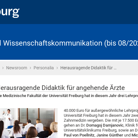
d Wissenschaftskommunikation (bis 08/20
›
›
›
Startseite
Newsroom
Personalia
Herausragende Didaktik für …
erausragende Didaktik für angehende Ärzte
e Medizinische Fakultät der Universität Freiburg hat in diesem Jahr drei Lehrp
40.000 Euro für außergewöhnliche Lehrproj
Universität Freiburg hat in diesem Jahr zw
Zahnmedizin vergeben. Die mit je 17.500 E
gehen an Dr.
Domagoj Damjanovic
, Klinik
Universitätsklinikums Freiburg, sowie an D
Paul von Poellnitz
,
Janine Günther
und
Mic