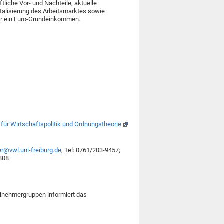
liche Vor- und Nachteile, aktuelle
italisierung des Arbeitsmarktes sowie
ür ein Euro-Grundeinkommen.
 für Wirtschaftspolitik und Ordnungstheorie
r@vwl.uni-freiburg.de
, Tel: 0761/203-9457;
7808
eilnehmergruppen informiert das