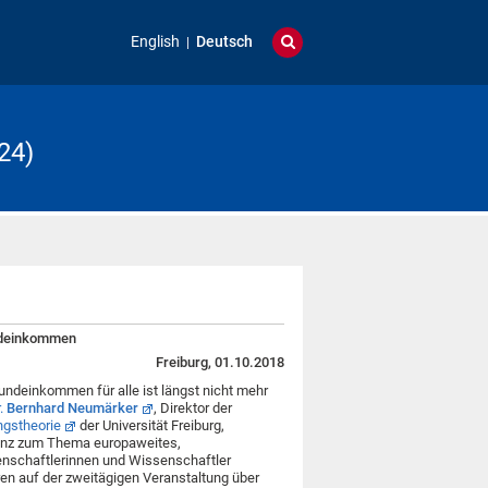
English
Deutsch
24)
ndeinkommen
Freiburg, 01.10.2018
ndeinkommen für alle ist längst nicht mehr
.
Bernhard Neumärker
, Direktor der
ngstheorie
der Universität Freiburg,
renz zum Thema europaweites,
schaftlerinnen und Wissenschaftler
ren auf der zweitägigen Veranstaltung über