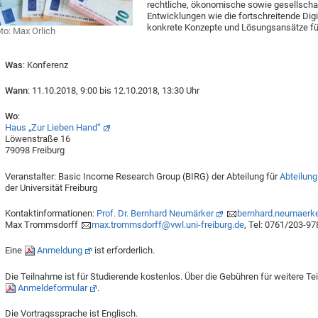
rechtliche, ökonomische sowie gesellschaft
Entwicklungen wie die fortschreitende Dig
konkrete Konzepte und Lösungsansätze f
to: Max Orlich
Was
: Konferenz
Wann
: 11.10.2018, 9:00 bis 12.10.2018, 13:30 Uhr
Wo
:
Haus „Zur Lieben Hand“
Löwenstraße 16
79098 Freiburg
Veranstalter: Basic Income Research Group (BIRG) der Abteilung für
Abteilung
der Universität Freiburg
Kontaktinformationen:
Prof. Dr. Bernhard Neumärker
bernhard.neumaerke
Max Trommsdorff
max.trommsdorff@vwl.uni-freiburg.de
, Tel: 0761/203-9
Eine
Anmeldung
ist erforderlich.
Die Teilnahme ist für Studierende kostenlos. Über die Gebühren für weitere T
Anmeldeformular
.
Die Vortragssprache ist Englisch.