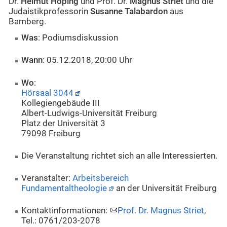
Dr.
Helmut Hoping
und Prof. Dr.
Magnus Striet
und die
Judaistikprofessorin
Susanne Talabardon
aus
Bamberg.
Was
: Podiumsdiskussion
Wann
: 05.12.2018, 20:00 Uhr
Wo
:
Hörsaal 3044
Kollegiengebäude III
Albert-Ludwigs-Universität Freiburg
Platz der Universität 3
79098 Freiburg
Die Veranstaltung richtet sich an alle Interessierten.
Veranstalter:
Arbeitsbereich
Fundamentaltheologie
an der Universität Freiburg
Kontaktinformationen:
Prof. Dr. Magnus Striet
,
Tel.: 0761/203-2078