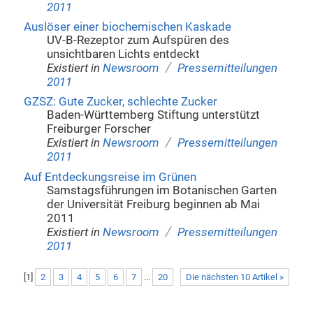
2011
Auslöser einer biochemischen Kaskade
UV-B-Rezeptor zum Aufspüren des
unsichtbaren Lichts entdeckt
/
Existiert in
Newsroom
Pressemitteilungen
2011
GZSZ: Gute Zucker, schlechte Zucker
Baden-Württemberg Stiftung unterstützt
Freiburger Forscher
/
Existiert in
Newsroom
Pressemitteilungen
2011
Auf Entdeckungsreise im Grünen
Samstagsführungen im Botanischen Garten
der Universität Freiburg beginnen ab Mai
2011
/
Existiert in
Newsroom
Pressemitteilungen
2011
[
1
]
2
3
4
5
6
7
...
20
Die nächsten 10 Artikel »