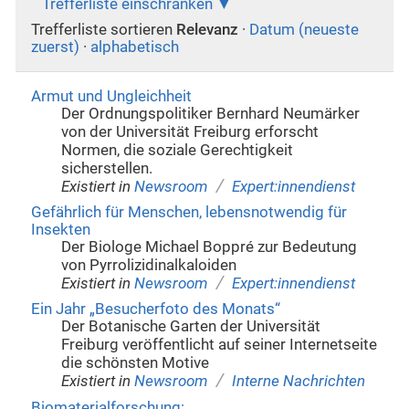
Trefferliste einschränken
Trefferliste sortieren
Relevanz
·
Datum (neueste
zuerst)
·
alphabetisch
Armut und Ungleichheit
Der Ordnungspolitiker Bernhard Neumärker
von der Universität Freiburg erforscht
Normen, die soziale Gerechtigkeit
sicherstellen.
/
Existiert in
Newsroom
Expert:innendienst
Gefährlich für Menschen, lebensnotwendig für
Insekten
Der Biologe Michael Boppré zur Bedeutung
von Pyrrolizidinalkaloiden
/
Existiert in
Newsroom
Expert:innendienst
Ein Jahr „Besucherfoto des Monats“
Der Botanische Garten der Universität
Freiburg veröffentlicht auf seiner Internetseite
die schönsten Motive
/
Existiert in
Newsroom
Interne Nachrichten
Biomaterialforschung: