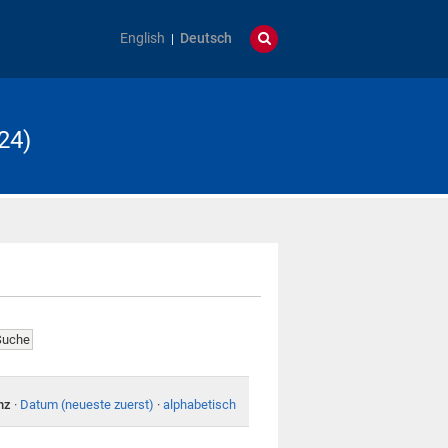
English
Deutsch
24)
nz
·
Datum (neueste zuerst)
·
alphabetisch