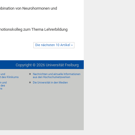
ombination von Neurohormonen und
omotionskolleg zum Thema Lehrerbildung
Die nächsten 10 Artikel »
Copyright ©
2026
Universität Freiburg
- und
Nachrichten und aktuelle Informationen
it des Klinikums
aus den Hochschulnetzwerken
en und
Die Universität in den Medien
 des
ms