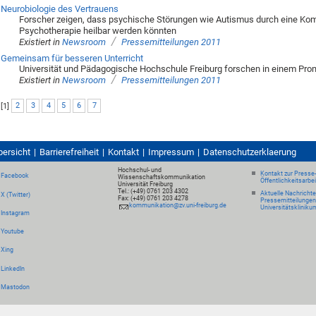
Neurobiologie des Vertrauens
Forscher zeigen, dass psychische Störungen wie Autismus durch eine K
Psychotherapie heilbar werden könnten
/
Existiert in
Newsroom
Pressemitteilungen 2011
Gemeinsam für besseren Unterricht
Universität und Pädagogische Hochschule Freiburg forschen in einem Pr
/
Existiert in
Newsroom
Pressemitteilungen 2011
[
1
]
2
3
4
5
6
7
bersicht
Barrierefreiheit
Kontakt
Impressum
Datenschutzerklaerung
Hochschul- und
Kontakt zur Presse
Facebook
Wissenschaftskommunikation
Öffentlichkeitsarbe
Universität Freiburg
Tel.: (+49) 0761 203 4302
Aktuelle Nachricht
X (Twitter)
Fax: (+49) 0761 203 4278
Pressemitteilungen
kommunikation@zv.uni-freiburg.de
Universitätskliniku
Instagram
Youtube
Xing
LinkedIn
Mastodon