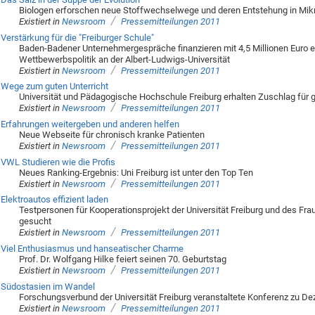
Biologen erforschen neue Stoffwechselwege und deren Entstehung in Mi
/
Existiert in
Newsroom
Pressemitteilungen 2011
Verstärkung für die "Freiburger Schule"
Baden-Badener Unternehmergespräche finanzieren mit 4,5 Millionen Euro e
Wettbewerbspolitik an der Albert-Ludwigs-Universität
/
Existiert in
Newsroom
Pressemitteilungen 2011
Wege zum guten Unterricht
Universität und Pädagogische Hochschule Freiburg erhalten Zuschlag fü
/
Existiert in
Newsroom
Pressemitteilungen 2011
Erfahrungen weitergeben und anderen helfen
Neue Webseite für chronisch kranke Patienten
/
Existiert in
Newsroom
Pressemitteilungen 2011
VWL Studieren wie die Profis
Neues Ranking-Ergebnis: Uni Freiburg ist unter den Top Ten
/
Existiert in
Newsroom
Pressemitteilungen 2011
Elektroautos effizient laden
Testpersonen für Kooperationsprojekt der Universität Freiburg und des Fra
gesucht
/
Existiert in
Newsroom
Pressemitteilungen 2011
Viel Enthusiasmus und hanseatischer Charme
Prof. Dr. Wolfgang Hilke feiert seinen 70. Geburtstag
/
Existiert in
Newsroom
Pressemitteilungen 2011
Südostasien im Wandel
Forschungsverbund der Universität Freiburg veranstaltete Konferenz zu De
/
Existiert in
Newsroom
Pressemitteilungen 2011