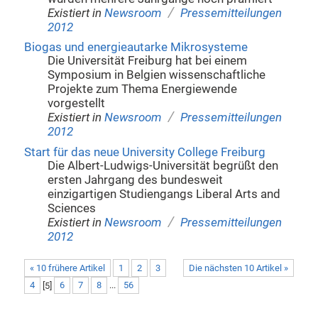
/
Existiert in
Newsroom
Pressemitteilungen
2012
Biogas und energieautarke Mikrosysteme
Die Universität Freiburg hat bei einem
Symposium in Belgien wissenschaftliche
Projekte zum Thema Energiewende
vorgestellt
/
Existiert in
Newsroom
Pressemitteilungen
2012
Start für das neue University College Freiburg
Die Albert-Ludwigs-Universität begrüßt den
ersten Jahrgang des bundesweit
einzigartigen Studiengangs Liberal Arts and
Sciences
/
Existiert in
Newsroom
Pressemitteilungen
2012
« 10 frühere Artikel
1
2
3
Die nächsten 10 Artikel »
4
[
5
]
6
7
8
...
56