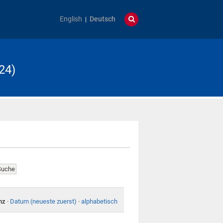
English
Deutsch
24)
nz
·
Datum (neueste zuerst)
·
alphabetisch