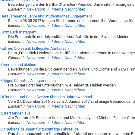
Bewerbungen um den Bertha-Ottenstein-Preis der Universität Freiburg sind
/
Existiert in
Newsroom
Interne Nachrichten
Herausragende Lehre und studentisches Engagement
Bis zum 08.05.2017 können Studierende und Lehrende ihre Vorschläge für d
/
Existiert in
Newsroom
Interne Nachrichten
Jetzt auch Instagram
Die Pressestelle der Universität betreut Auftritte in drei Sozialen Medien
/
Existiert in
Newsroom
Interne Nachrichten
Kaffee, Croissant, kollegialer Austausch
Beim „Frühstück Hochschuldidaktik“ diskutieren Lehrende in ungezwung
/
Existiert in
Newsroom
Interne Nachrichten
Kommen und bleiben
Bewerbungen um die Brückenstipendien „STAY!“ und „Come and STAY!“ sin
/
Existiert in
Newsroom
Interne Nachrichten
Krieger, Kämpfer, Alltagsmensch
Freiburger Forscher untersuchen, wie Helden zu Helden werden
/
Existiert in
Newsroom
Interne Nachrichten
Öffnungs- und Schließzeiten über den Jahreswechsel
Vom 27. Dezember 2016 bis zum 7. Januar 2017 sind einige Gebäude der Un
/
Existiert in
Newsroom
Interne Nachrichten
Auferstanden aus...
Am Zentrum für Populäre Kultur und Musik analysiert Michael Fischer Ost
/
Existiert in
Newsroom
Interne Nachrichten
Sicherheitslösungen für zukünftige Fahrzeuge
Das „Leistungszentrum Nachhaltigkeit“ startet gemeinsam mit weiteren Par