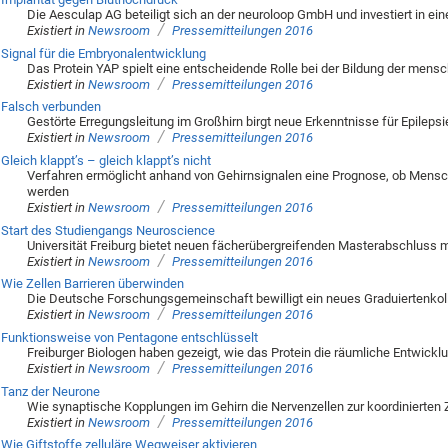
Die Aesculap AG beteiligt sich an der neuroloop GmbH und investiert in ein
/
Existiert in
Newsroom
Pressemitteilungen 2016
Signal für die Embryonalentwicklung
Das Protein YAP spielt eine entscheidende Rolle bei der Bildung der mensc
/
Existiert in
Newsroom
Pressemitteilungen 2016
Falsch verbunden
Gestörte Erregungsleitung im Großhirn birgt neue Erkenntnisse für Epileps
/
Existiert in
Newsroom
Pressemitteilungen 2016
Gleich klappt’s – gleich klappt’s nicht
Verfahren ermöglicht anhand von Gehirnsignalen eine Prognose, ob Mens
werden
/
Existiert in
Newsroom
Pressemitteilungen 2016
Start des Studiengangs Neuroscience
Universität Freiburg bietet neuen fächerübergreifenden Masterabschluss mi
/
Existiert in
Newsroom
Pressemitteilungen 2016
Wie Zellen Barrieren überwinden
Die Deutsche Forschungsgemeinschaft bewilligt ein neues Graduiertenkolle
/
Existiert in
Newsroom
Pressemitteilungen 2016
Funktionsweise von Pentagone entschlüsselt
Freiburger Biologen haben gezeigt, wie das Protein die räumliche Entwicklu
/
Existiert in
Newsroom
Pressemitteilungen 2016
Tanz der Neurone
Wie synaptische Kopplungen im Gehirn die Nervenzellen zur koordinierte
/
Existiert in
Newsroom
Pressemitteilungen 2016
Wie Giftstoffe zelluläre Wegweiser aktivieren