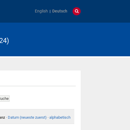
English
Deutsch
24)
anz
·
Datum (neueste zuerst)
·
alphabetisch