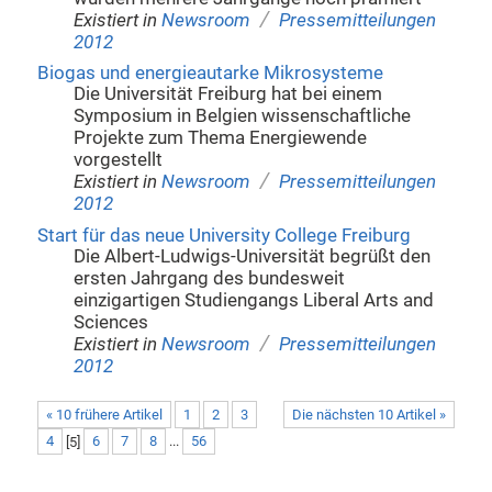
/
Existiert in
Newsroom
Pressemitteilungen
2012
Biogas und energieautarke Mikrosysteme
Die Universität Freiburg hat bei einem
Symposium in Belgien wissenschaftliche
Projekte zum Thema Energiewende
vorgestellt
/
Existiert in
Newsroom
Pressemitteilungen
2012
Start für das neue University College Freiburg
Die Albert-Ludwigs-Universität begrüßt den
ersten Jahrgang des bundesweit
einzigartigen Studiengangs Liberal Arts and
Sciences
/
Existiert in
Newsroom
Pressemitteilungen
2012
« 10 frühere Artikel
1
2
3
Die nächsten 10 Artikel »
4
[
5
]
6
7
8
...
56